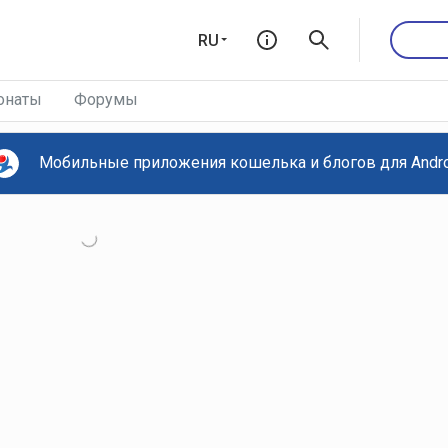
RU
онаты
Форумы
Мобильные приложения кошелька и блогов для Androi