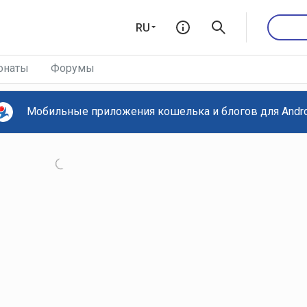
RU
онаты
Форумы
Мобильные приложения кошелька и блогов для Androi