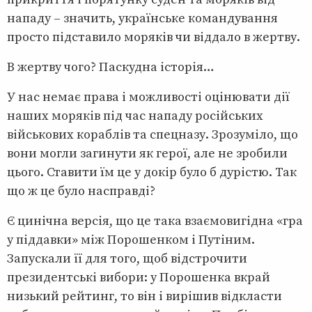
нападу – значить, українське командування
просто підставило моряків чи віддало в жертву.
В жертву чого? Паскудна історія…
У нас немає права і можливості оцінювати дії
наших моряків під час нападу російських
військових кораблів та спецназу. Зрозуміло, що
вони могли загинути як герої, але не зробили
цього. Ставити їм це у докір було б дурістю. Так
що ж це було насправді?
Є цинічна версія, що це така взаємовигідна «гра
у піддавки» між Порошенком і Путіним.
Запускали її для того, щоб відстрочити
президентські вибори: у Порошенка вкрай
низький рейтинг, то він і вирішив відкласти