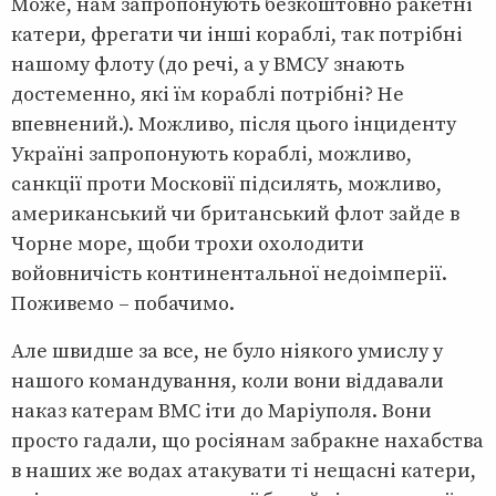
Може, нам запропонують безкоштовно ракетні
катери, фрегати чи інші кораблі, так потрібні
нашому флоту (до речі, а у ВМСУ знають
достеменно, які їм кораблі потрібні? Не
впевнений.). Можливо, після цього інциденту
Україні запропонують кораблі, можливо,
санкції проти Московії підсилять, можливо,
американський чи британський флот зайде в
Чорне море, щоби трохи охолодити
войовничість континентальної недоімперії.
Поживемо – побачимо.
Але швидше за все, не було ніякого умислу у
нашого командування, коли вони віддавали
наказ катерам ВМС іти до Маріуполя. Вони
просто гадали, що росіянам забракне нахабства
в наших же водах атакувати ті нещасні катери,