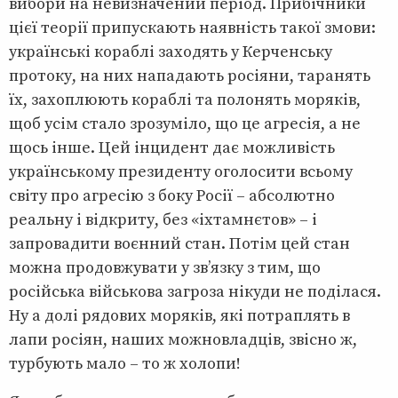
вибори на невизначений період. Прибічники
цієї теорії припускають наявність такої змови:
українські кораблі заходять у Керченську
протоку, на них нападають росіяни, таранять
їх, захоплюють кораблі та полонять моряків,
щоб усім стало зрозуміло, що це агресія, а не
щось інше. Цей інцидент дає можливість
українському президенту оголосити всьому
світу про агресію з боку Росії – абсолютно
реальну і відкриту, без «іхтамнєтов» – і
запровадити воєнний стан. Потім цей стан
можна продовжувати у зв’язку з тим, що
російська військова загроза нікуди не поділася.
Ну а долі рядових моряків, які потраплять в
лапи росіян, наших можновладців, звісно ж,
турбують мало – то ж холопи!