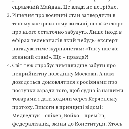
справжній Майдан. Це владі не потрібно.
Рішення про воєнний стан затвердили в
такому кастрованому вигляді, що вже скоро
про нього остаточно забудуть. Лише іноді в
ефірах телеканалів який небудь- експерт
нагадуватиме журналістам: «Так у нас же
воєнний стан!». Що – правда?!
Світ теж спробує чимшвидше забути про
неприйнятну поведінку Московії. А нам
доведеться домовлятися з росіянами про
поступки заради того, щоб судна із нашими
товарами і далі ходили через Керченську
протоку. Вимоги в принципі відомі:
Медведчук – спікер, Бойко – прем’єр,
федералізація, зміни до Конституції. Хтось