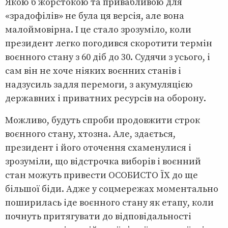
Якою б жорстокою та привабливою для
«зрадофілів» не була ця версія, але вона
малоймовірна. І це стало зрозуміло, коли
президент легко погодився скоротити термін
воєнного стану з 60 діб до 30. Судячи з усього, і
сам він не хоче ніяких воєнних станів і
надзусиль задля перемоги, з акумуляцією
державних і приватних ресурсів на оборону.
Можливо, будуть спроби продовжити строк
воєнного стану, хтозна. Але, здається,
президент і його оточення схаменулися і
зрозуміли, що відстрочка виборів і воєнний
стан можуть привести ОСОБИСТО ЇХ до ще
більшої біди. Адже у соцмережах моментально
поширилась іде воєнного стану як етапу, коли
почнуть притягувати до відповідальності