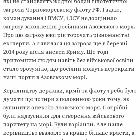
які не становлять жодної бодай гіпотетичної
загрози Чорноморському флоту РФ. Гадаю,
командування і ВМСУ, і ЗСУ недооцінило
загрозу захоплення росіянами Азовського моря.
Про цю загрозу вже рік торочать різноманітні
експерти. А з’явилася ця загроза ще в березні
2014 року після анексії Криму. Ще тоді
притомним людям навіть без військової освіти
стало зрозуміло, що росіяни можуть перекрити
наші порти в Азовському морі.
Керівництву держави, армії та флоту треба було
думати ще чотири з половиною роки тому, як
зупинити анексію Азовського моря. Потрібні
були надзусилля для створення військового
паритету на морі. Були варіанти. Але наше
керівництво вважало за краще більше красти, а