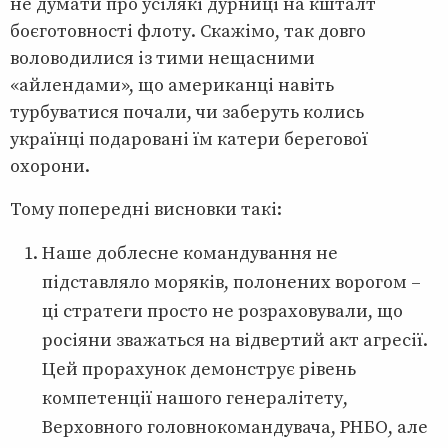
не думати про усілякі дурниці на кшталт
боєготовності флоту. Скажімо, так довго
воловодилися із тими нещасними
«айлендами», що американці навіть
турбуватися почали, чи заберуть колись
українці подаровані їм катери берегової
охорони.
Тому попередні висновки такі:
Наше доблесне командування не
підставляло моряків, полонених ворогом –
ці стратеги просто не розраховували, що
росіяни зважаться на відвертий акт агресії.
Цей прорахунок демонструє рівень
компетенції нашого генералітету,
Верховного головнокомандувача, РНБО, але