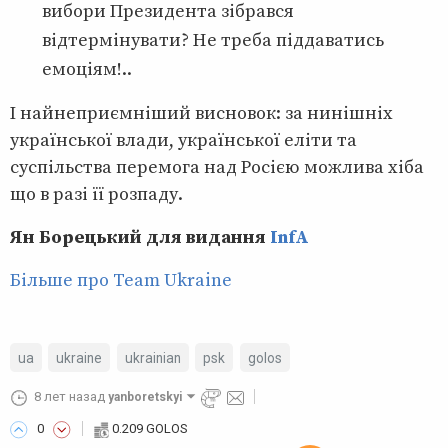
вибори Президента зібрався
відтермінувати? Не треба піддаватись
емоціям!..
І найнеприємніший висновок: за нинішніх
української влади, української еліти та
суспільства перемога над Росією можлива хіба
що в разі її розпаду.
Ян Борецький для видання
InfA
Більше про Team Ukraine
ua
ukraine
ukrainian
psk
golos
8 лет назад
yanboretskyi
0
0.209 GOLOS