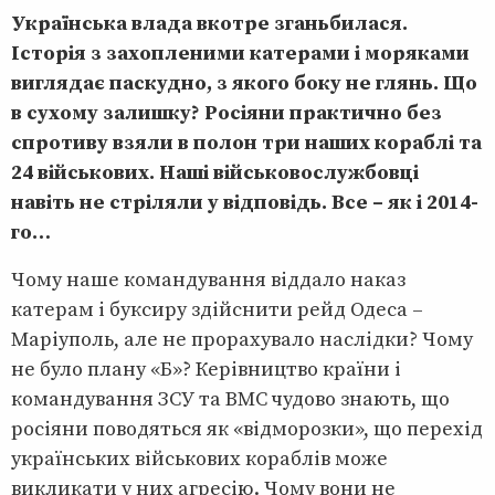
Українська влада вкотре зганьбилася.
Історія з захопленими катерами і моряками
виглядає паскудно, з якого боку не глянь. Що
в сухому залишку? Росіяни практично без
спротиву взяли в полон три наших кораблі та
24 військових. Наші військовослужбовці
навіть не стріляли у відповідь. Все – як і 2014-
го…
Чому наше командування віддало наказ
катерам і буксиру здійснити рейд Одеса –
Маріуполь, але не прорахувало наслідки? Чому
не було плану «Б»? Керівництво країни і
командування ЗСУ та ВМС чудово знають, що
росіяни поводяться як «відморозки», що перехід
українських військових кораблів може
викликати у них агресію. Чому вони не