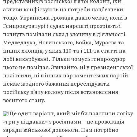
представників російської п’ятої колони, їхні
активи конфіскують на потреби нацбезпеки
тощо. Українська громада давно чекає, коли в
Генпрокуратурі і судах нарешті прозріють і
почнуть помічати склад злочину в діяльності
Медведчука, Новинського, Бойка, Мураєва та
інших хлопців, у яких 110-та і 111-та статті на
лобі викарбувані. Тільки чомусь генпрокурор
цього не помічає. Звичайно, ні у президентської
політсили, ні в інших парламентських партій
немає жодного бажання переслідувати
російську п’яту колону після встановлення
воєнного стану.
Ще один варіант, який міг би пояснити логіку
«гри у піддавки» з росіянами – це провокація
заради військової допомоги. Нам потрібно