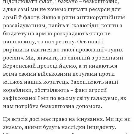
підсилювати флот, і бажано – безкоштовно,
адже самі ми не хочемо шукати ресурси для
армії й флоту. Якщо вірити антикорупційним
розслідуванням, навіть ті жалюгідні кошти з
бюджету на армію розкрадають якщо не
наполовину, то на третину. Ось наші і
вирішили вдатися до такої провокації «тупих
росіян». Ми, значить, по спільній з росіянами
Керченській протоці йдемо, а ті кидаються
всіма своїми військовими потугами проти
кількох наших коритець. Захоплюють наші
кораблики, обстрілюють – факт агресії
зафіксовано! І ми по всьому світу галасуємо, як
нам потрібна безкоштовна допомога.
Ця версія досі має право на існування. Ми ще не
знаємо, якими будуть наслідки інциденту.