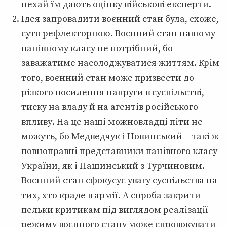
нехай їм дають оцінку військові експерти.
Ідея запровадити воєнний стан була, схоже,
суто рефлекторною. Воєнний стан нашому
панівному класу не потрібний, бо
заважатиме насолоджуватися життям. Крім
того, воєнний стан може призвести до
різкого посилення напруги в суспільстві,
тиску на владу й на агентів російського
впливу. На це наші можновладці піти не
можуть, бо Медведчук і Новинський – такі ж
повноправні представники панівного класу
України, як і Пашинський з Турчиновим.
Воєнний стан сфокусує увагу суспільства на
тих, хто краде в армії. А спроба закрити
пельки критикам під виглядом реалізації
режиму воєнного стану може спровокувати