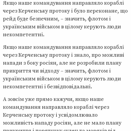
Якщо наше командування направляло кораблі
через Керченську протоку і було переконане, що
рейд буде безпечним, – значить, флотом і
українським військом в цілому керують люди
некомпетентні.
Якщо наше командування направляло кораблі
через Керченську протоку і знало, про можливі
напади з боку росіян, але не розробили плану
прикриття чи відходу – значить, флотом і
українським військом в цілому керують люди
некомпетентні і безвідповідальні.
А зовсім уже прямо кажучи, якщо наше
командування направляло кораблі через
Керченську протоку і усвідомлювало
можливість нападу росіян, але не мало плану
прикриття і порятунку суден та моряків від