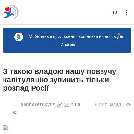
RU
×
Мобильные приложения кошелька и блогов для
Android...
З такою владою нашу повзучу
капітуляцію зупинить тільки
розпад Росії
yanboretskyi
в
ua
8 лет назад
62