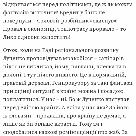
відкривається перед політиками, це ж як можна
фантазію включити! Кредит у банк не
повернули – Соловей-розбійник «свиснув»!
Провал в економіці, теплотрасу прорвало – то
Лихо однооке капостить!
Отож, коли на Раді регіонального розвитку
Луценко проповідував мракобісся – санітарів
ніхто не викликав, йому, навпаки, плескали в
долоні. І тут нічого дивного. Це в нормальній,
правовій державі, Генпрокурору за такі фантазії
при оцінці ситуації в країні можна і посадою
поплатитися. У нас – ні. Бо ж Луценко виступав
перед елітою країни. А еліта у нас яка? За його
ж словами – продажна, про країну не думає, а
лише як би більше вкрасти. Тому їм і
сподобалися казкові ремінісценції про жаб. За