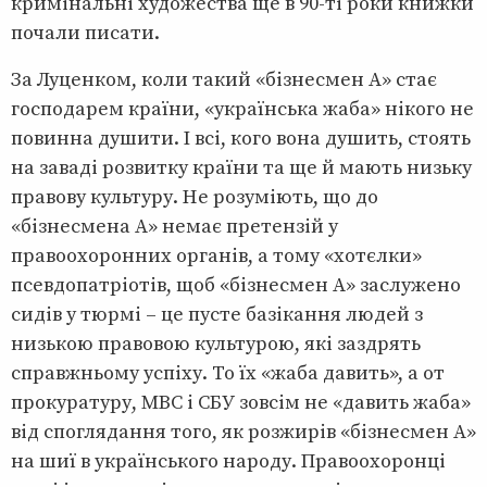
кримінальні художества ще в 90-ті роки книжки
почали писати.
За Луценком, коли такий «бізнесмен А» стає
господарем країни, «українська жаба» нікого не
повинна душити. І всі, кого вона душить, стоять
на заваді розвитку країни та ще й мають низьку
правову культуру. Не розуміють, що до
«бізнесмена А» немає претензій у
правоохоронних органів, а тому «хотєлки»
псевдопатріотів, щоб «бізнесмен А» заслужено
сидів у тюрмі – це пусте базікання людей з
низькою правовою культурою, які заздрять
справжньому успіху. То їх «жаба давить», а от
прокуратуру, МВС і СБУ зовсім не «давить жаба»
від споглядання того, як розжирів «бізнесмен А»
на шиї в українського народу. Правоохоронці