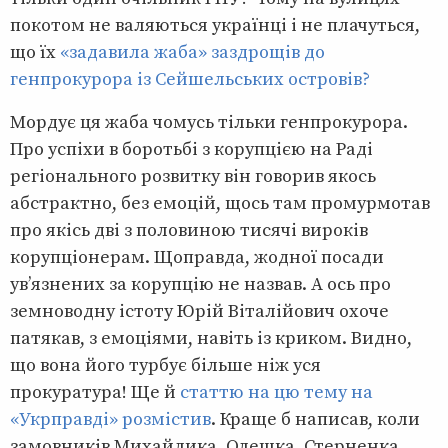
покотом не валяються українці і не плачуться,
що їх
«задавила жаба» заздрощів до
генпрокурора із Сейшельських островів?
Мордує ця жаба чомусь тільки генпрокурора.
Про успіхи в боротьбі з корупцією на Раді
регіонального розвитку він говорив якось
абстрактно, без емоцій, щось там промурмотав
про якісь дві з половиною тисячі вироків
корупціонерам. Щоправда, жодної посади
ув’язнених за корупцію не назвав. А ось про
земноводну істоту Юрій Віталійович охоче
патякав, з емоціями, навіть із криком. Видно,
що вона його турбує більше ніж уся
прокуратура! Ще й
статтю на цю тему на
«Укрправді» розмістив
. Краще б написав, коли
замовників Михайлика, Олешка, Стерненка