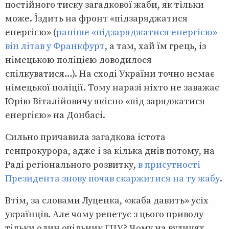
постійного тиску загадкової жаби, як тільки
може. Їздить на фронт «підзаряджатися
енергією» (
раніше «підзаряджатися енергією»
він літав у Франкфурт
, а там, хай їм грець, із
німецькою поліцією доводилося
спілкуватися…). На сході України точно немає
німецької поліції. Тому наразі ніхто не заважає
Юрію Віталійовичу якісно «під заряджатися
енергією» на Донбасі.
Сильно причавила загадкова істота
генпрокурора, адже і за кілька днів потому, на
Раді регіонального розвитку,
в присутності
Президента знову почав скаржитися на ту жабу
.
Втім, за словами Луценка, «жаба давить» усіх
українців. Але чому репетує з цього приводу
тільки один очільник ГПУ? Чому на вулицях