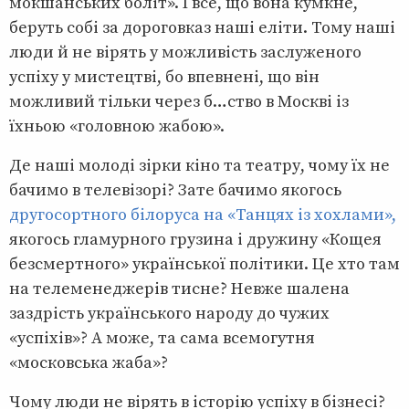
мокшанських боліт». І все, що вона кумкне,
беруть собі за дороговказ наші еліти. Тому наші
люди й не вірять у можливість заслуженого
успіху у мистецтві, бо впевнені, що він
можливий тільки через б…cтво в Москві із
їхньою «головною жабою».
Де наші молоді зірки кіно та театру, чому їх не
бачимо в телевізорі? Зате бачимо якогось
другосортного білоруса на «Танцях із хохлами»,
якогось гламурного грузина і дружину «Кощея
безсмертного» української політики. Це хто там
на телеменеджерів тисне? Невже шалена
заздрість українського народу до чужих
«успіхів»? А може, та сама всемогутня
«московська жаба»?
Чому люди не вірять в історію успіху в бізнесі?