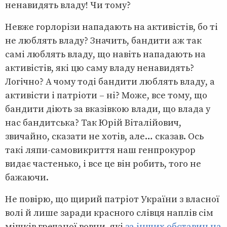
ненавидять владу! Чи тому?
Невже горлорізи нападають на активістів, бо ті
не люблять владу? Значить, бандити аж так
самі люблять владу, що навіть нападають на
активістів, які цю саму владу ненавидять?
Логічно? А чому тоді бандити люблять владу, а
активісти і патріоти – ні? Може, все тому, що
бандити діють за вказівкою влади, що влада у
нас бандитська? Так Юрій Віталійович,
звичайно, сказати не хотів, але… сказав. Ось
такі ляпи-самовикриття наш генпрокурор
видає частенько, і все це він робить, того не
бажаючи.
Не повірю, що щирий патріот України з власної
волі й лише заради красного слівця наплів сім
мішків гречаної вовни, які
за інших обставин на