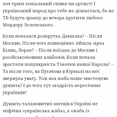
хоч тричі геніальний співак чи артист! І
український народ про тебе не дізнається, бо по
ТБ будуть зранку до вечора крутити любого
Мордору Зеленського.
Коли почалася розкрутка Данилка? – Після
Москви. Після чого повноцінно зійшла зірка
Білик, Лорак? – Після поїздок до Москви і
російськомовних альбомів. Коли почала
зростати популярність Тіночки нашої Кароль? –
Та після того, як Пугачова в Юрмалі на неї
звернула увагу. Тож яка жаба наше мистецтво
душить? І до чого тут заздрість пересічних
українців?
Душить талановитих митців в Україні не
міфічна «українська жаба», а «жаба із