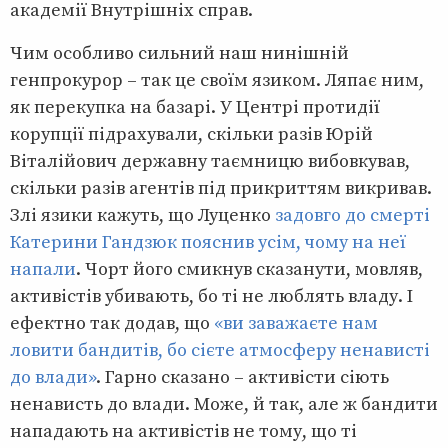
академії Внутрішніх справ.
Чим особливо сильний наш нинішній
генпрокурор – так це своїм язиком. Ляпає ним,
як перекупка на базарі. У Центрі протидії
корупції підрахували, скільки разів Юрій
Віталійович державну таємницю вибовкував,
скільки разів агентів під прикриттям викривав.
Злі язики кажуть, що Луценко
задовго до смерті
Катерини Гандзюк пояснив усім, чому на неї
напали
. Чорт його смикнув сказанути, мовляв,
активістів убивають, бо ті не люблять владу. І
ефектно так додав, що
«ви заважаєте нам
ловити бандитів, бо сієте атмосферу ненависті
до влади»
. Гарно сказано – активісти сіють
ненависть до влади. Може, й так, але ж бандити
нападають на активістів не тому, що ті