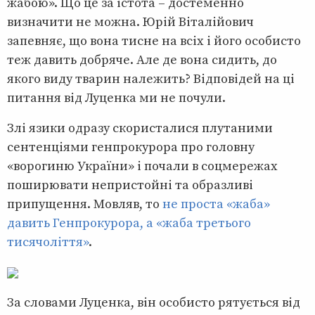
жабою». Що це за істота – достеменно
визначити не можна. Юрій Віталійович
запевняє, що вона тисне на всіх і його особисто
теж давить добряче. Але де вона сидить, до
якого виду тварин належить? Відповідей на ці
питання від Луценка ми не почули.
Злі язики одразу скористалися плутаними
сентенціями генпрокурора про головну
«ворогиню України» і почали в соцмережах
поширювати непристойні та образливі
припущення. Мовляв, то
не проста «жаба»
давить Генпрокурора, а «жаба третього
тисячоліття»
.
За словами Луценка, він особисто рятується від