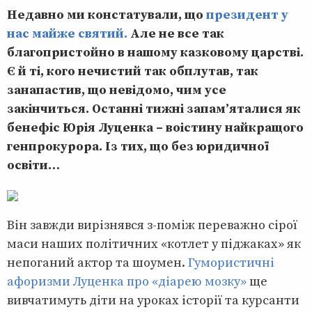
Недавно ми констатували, що
президент у
нас майже святий.
Але не все так
благопристойно в нашому казковому царстві.
Є й ті, кого нечистий так обплутав, так
занапастив, що невідомо, чим усе
закінчиться. Останні тижні запам’яталися як
бенефіс Юрія Луценка – воістину найкращого
генпрокурора. Із тих, що без юридичної
освіти…
Він завжди вирізнявся з-поміж переважно сірої
маси наших політичних «котлет у піджаках» як
непоганий актор та шоумен.
Гумористичні
афоризми Луценка про «діарею мозку»
ще
вивчатимуть діти на уроках історії та курсанти