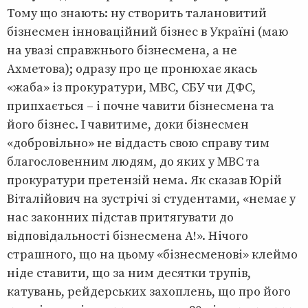
Тому що знають: ну створить талановитий
бізнесмен інноваційний бізнес в Україні (маю
на увазі справжнього бізнесмена, а не
Ахметова); одразу про це пронюхає якась
«жаба» із прокуратури, МВС, СБУ чи ДФС,
припхається – і почне чавити бізнесмена та
його бізнес. І чавитиме, доки бізнесмен
«добровільно» не віддасть свою справу тим
благословенним людям, до яких у МВС та
прокуратури претензій нема. Як сказав Юрій
Віталійович на зустрічі зі студентами, «немає у
нас законних підстав притягувати до
відповідальності бізнесмена А!». Нічого
страшного, що на цьому «бізнесменові» клеймо
ніде ставити, що за ним десятки трупів,
катувань, рейдерських захоплень, що про його