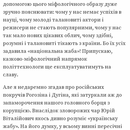
допомогою цього міфологічного образу дуже
зручно пояснювати: чому у нас немає успіхів в
науці, чому молоді талановиті актори і
режисери не стають популярними, чому у нас
так мало нових цікавих облич, чому здібні,
розумні і талановиті тікають з країни. Бо їх усіх
задавила «національна жаба»! Припускаю,
казково-міфологічний напрямок
політтехнологи ще експлуатуватимуть на
славу.
Але я недаремно згадав про російських
покручів Рогозіна і Дугіна, які затуркали аж до
запаморочення нашого головного борця з
корупцією. Внаслідок зловорожих чар Юрій
Віталійович якось дивно розуміє «українську
жабу». На його думку, у всьому винні пересічні