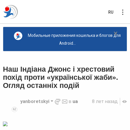
RU
×
Мобильные приложения кошелька и блогов для
Android...
Наш Індіана Джонс і хрестовий
похід проти «української жаби».
Огляд останніх подій
yanboretskyi
в
ua
8 лет назад
62