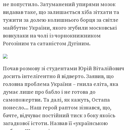
не попустило. Затуманений упирями мозок
видавав таке, що залишається хіба зітхати та
тужити за долею колишнього борця за світле
майбутнє України, якого згубили московські
вовкулаки на чолі із чорнокнижником
Рогозіним та сатаністом Дугіним.
Почав розмову зі студентами Юрій Віталійович
досить інтелігентно й відверто. Заявив, що
головна проблема України – гнила еліта, яка
думає лише про бабло і не готова до
самопожертви. Та далі, як кажуть, Остапа
понесло… Наш герой раптом зізнався, що,
бачте, відчуває постійний тиск з боку якоїсь
загадкової істоти. Назвав її «українською