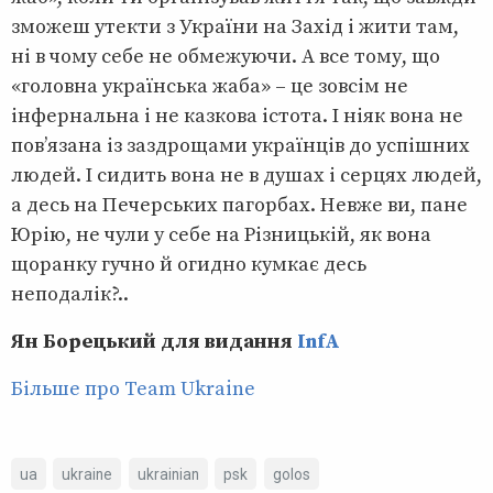
зможеш утекти з України на Захід і жити там,
ні в чому себе не обмежуючи. А все тому, що
«головна українська жаба» – це зовсім не
інфернальна і не казкова істота. І ніяк вона не
пов’язана із заздрощами українців до успішних
людей. І сидить вона не в душах і серцях людей,
а десь на Печерських пагорбах. Невже ви, пане
Юрію, не чули у себе на Різницькій, як вона
щоранку гучно й огидно кумкає десь
неподалік?..
Ян Борецький для видання
InfA
Більше про Team Ukraine
ua
ukraine
ukrainian
psk
golos