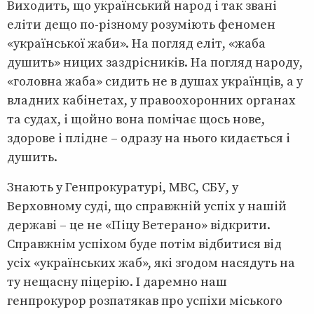
Виходить, що український народ і так звані
еліти дещо по-різному розуміють феномен
«української жаби». На погляд еліт, «жаба
душить» ницих заздрісників. На погляд народу,
«головна жаба» сидить не в душах українців, а у
владних кабінетах, у правоохоронних органах
та судах, і щойно вона помічає щось нове,
здорове і плідне – одразу на нього кидається і
душить.
Знають у Генпрокуратурі, МВС, СБУ, у
Верховному суді, що справжній успіх у нашій
державі – це не «Піцу Ветерано» відкрити.
Справжнім успіхом буде потім відбитися від
усіх «українських жаб», які згодом насядуть на
ту нещасну піцерію. І даремно наш
генпрокурор розпатякав про успіхи міського