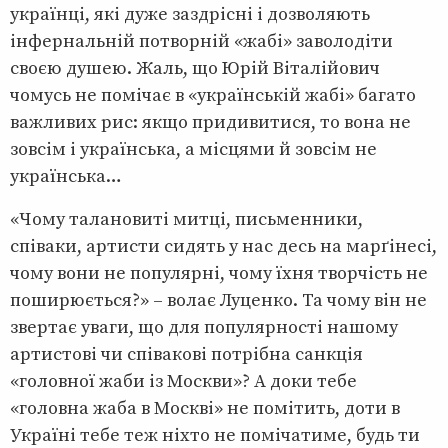
українці, які дуже заздрісні і дозволяють
інфернальній потворній «жабі» заволодіти
своєю душею. Жаль, що Юрій Віталійович
чомусь не помічає в «українській жабі» багато
важливих рис: якщо придивитися, то вона не
зовсім і українська, а місцями й зовсім не
українська…
«Чому талановиті митці, письменники,
співаки, артисти сидять у нас десь на марґінесі,
чому вони не популярні, чому їхня творчість не
поширюється?» – волає Луценко. Та чому він не
звертає уваги, що для популярності нашому
артистові чи співакові потрібна санкція
«головної жаби із Москви»? А доки тебе
«головна жаба в Москві» не помітить, доти в
Україні тебе теж ніхто не помічатиме, будь ти