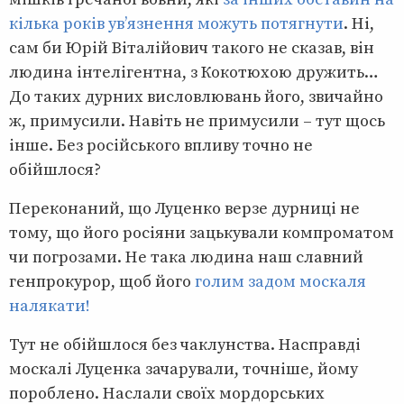
кілька років ув’язнення можуть потягнути
. Ні,
сам би Юрій Віталійович такого не сказав, він
людина інтелігентна, з Кокотюхою дружить…
До таких дурних висловлювань його, звичайно
ж, примусили. Навіть не примусили – тут щось
інше. Без російського впливу точно не
обійшлося?
Переконаний, що Луценко верзе дурниці не
тому, що його росіяни зацькували компроматом
чи погрозами. Не така людина наш славний
генпрокурор, щоб його
голим задом москаля
налякати!
Тут не обійшлося без чаклунства. Насправді
москалі Луценка зачарували, точніше, йому
пороблено. Наслали своїх мордорських