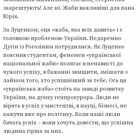
заарештують! Але ні. Жаби важливіші для пана
Юрія.
За Луценком, оця «жаба, яка всіх давить» і є
головною проблемою України. Недаремно
Дугін із Рогозіним потрудилися. Як Луценко
пояснив студентам, феномен «української
національної жаби» полягає в ненависті до
чужого успіху, в бажанні знищити, змішати з
лайном того, хто успішніший за тебе. Ось ця
«українська жаба» стоїть на заваді розвитку
України, на думку генпрокурора. Люди не
вірять в успіх у мистецтві, в науці, бізнесі, не
кажучи вже про політику. Коли наші люди
бачать успіх – вони хочуть довести, що успішна
людина гірша за них.