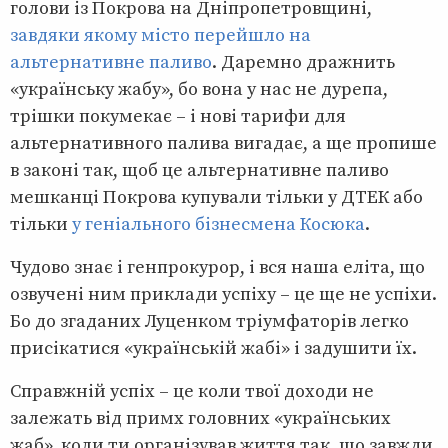
голови із Покрова на Дніпропетровщині,
завдяки якому місто перейшло на
альтернативне паливо
. Даремно дражнить
«українську жабу», бо вона у нас не дурепа,
трішки покумекає – і нові тарифи для
альтернативного палива вигадає, а ще пропише
в законі так, щоб це альтернативне паливо
мешканці Покрова купували тільки у ДТЕК або
тільки
у геніального бізнесмена Косюка
.
Чудово знає і генпрокурор, і вся наша еліта, що
озвучені ним приклади успіху – це ще не успіхи.
Бо до згаданих Луценком тріумфаторів легко
присікатися «українській жабі» і задушити їх.
Справжній успіх – це коли твої доходи не
залежать від примх головних «українських
жаб», коли ти організував життя так, що завжди