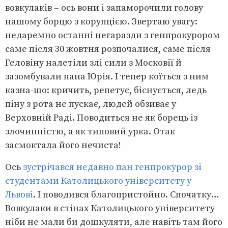
вовкулаків – ось вони і запаморочили голову
нашому борцю з корупцією. Звертаю увагу:
недаремно останні негаразди з генпрокурором
саме після 30 жовтня розпочалися, саме після
Геловіну налетіли злі сили з Московії й
зазомбували пана Юрія. І тепер коїться з ним
казна-що: кричить, репетує, біснується, ледь
піну з рота не пускає, людей обзиває у
Верховній Раді. Поводиться не як борець із
злочинністю, а як типовий урка. Отак
засмоктала його нечиста!
Ось
зустрічався недавно пан генпрокурор зі
студентами Католицького університету у
Львові
. І поводився благопристойно. Спочатку…
Вовкулаки в стінах Католицького університету
ніби не мали би дошкуляти, але навіть там його