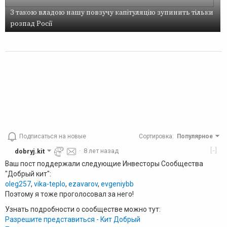
З такою владою нашу повзучу капітуляцію зупинить тільки
розпад Росії
Подписаться на новые
Сортировка
:
Популярное
[-]
dobryj.kit
·
8 лет назад
Ваш пост поддержали следующие Инвесторы Сообщества
"Добрый кит":
oleg257
,
vika-teplo
,
ezavarov
,
evgeniybb
Поэтому я тоже проголосовал за него!
Узнать подробности о сообществе можно тут:
Разрешите представиться - Кит Добрый