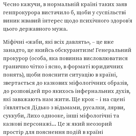
Чесно кажучи, в нормальній країні таких заяв
генпрокурора вистачило б, щоби у суспільстві
виник жвавий інтерес щодо психічного здоров’я
цього державного мужа.
Міфічні «жаби, які всіх давлять», – це вже
занадто, це якийсь обскурантизм! Генеральний
прокурор (особа, яка повинна висловлюватися
гранично чітко і ясно, в форматі юридичних
понять), щоби пояснити ситуацію в країні,
звертається до казкових міфологічних образів,
до розповідей про якихось інфернальних духів,
які заважають нам жити. Ще крок – і на сцені
з’являться Дідько з відьмами, русалки, лярви,
суккуби, Лихо однооке, інші міфологічні та
казкові персонажі… Це ж який неозорий
простір для пояснення подій в країні