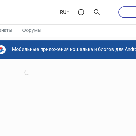
RU
онаты
Форумы
Мобильные приложения кошелька и блогов для Androi