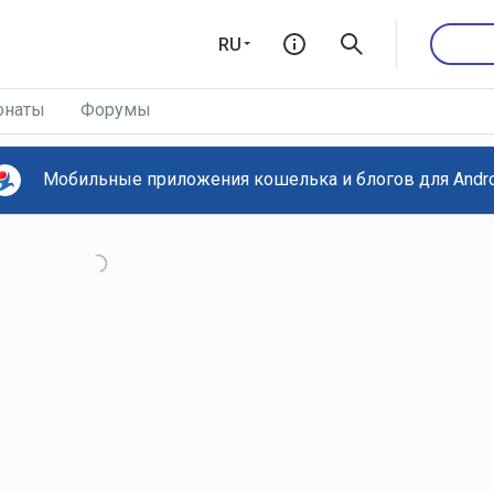
RU
онаты
Форумы
Мобильные приложения кошелька и блогов для Androi