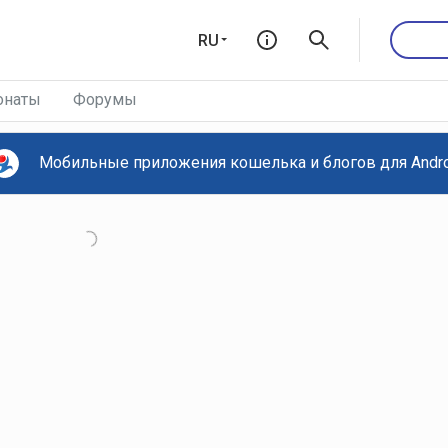
RU
онаты
Форумы
Мобильные приложения кошелька и блогов для Androi