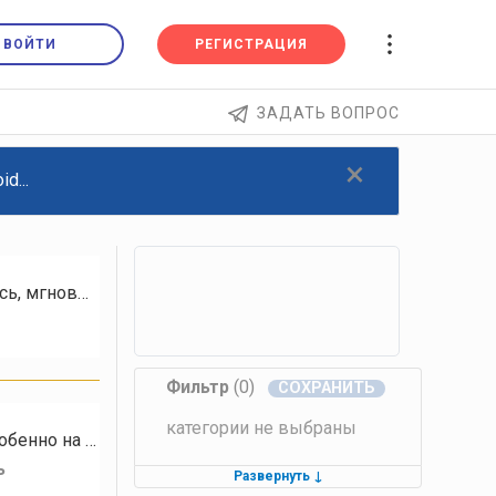
ВОЙТИ
РЕГИСТРАЦИЯ
ЗАДАТЬ ВОПРОС
×
d...
В жизни человека есть такие быстротечные периоды, когда хочется крикнуть: "Остановись, мгновенье! Ты прекрасно!" Но…
Фильтр
(0)
категории не выбраны
31 июля Долго не могла заснуть. Оленья луна, видимо, влияла. Такая огромная, яркая. Особенно на уже тёмном…
ь
Развернуть
↓