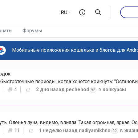
RU
онаты
Форумы
Мобильные приложения кошелька и блогов для Androi
одок
S
4
2 дня назад
peshehod
в
конкурсы
92
S
11
1 неделю назад
nadiyamikhno
в
жизн
92