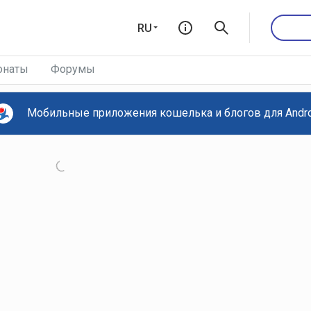
RU
онаты
Форумы
Мобильные приложения кошелька и блогов для Androi