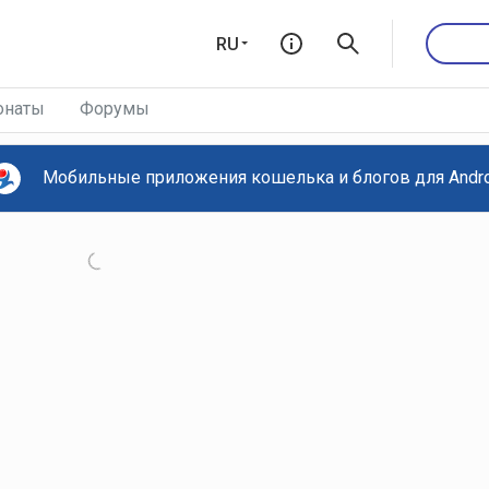
RU
онаты
Форумы
Мобильные приложения кошелька и блогов для Androi