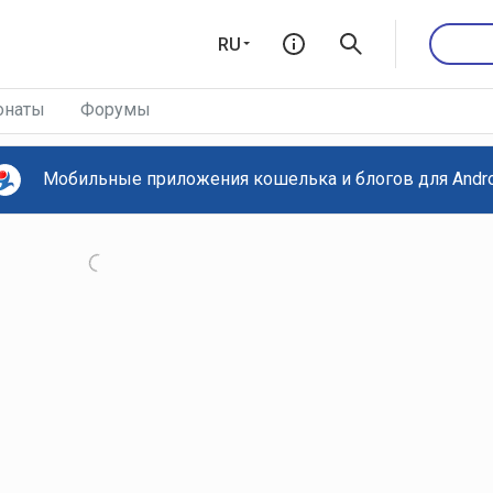
RU
онаты
Форумы
Мобильные приложения кошелька и блогов для Androi