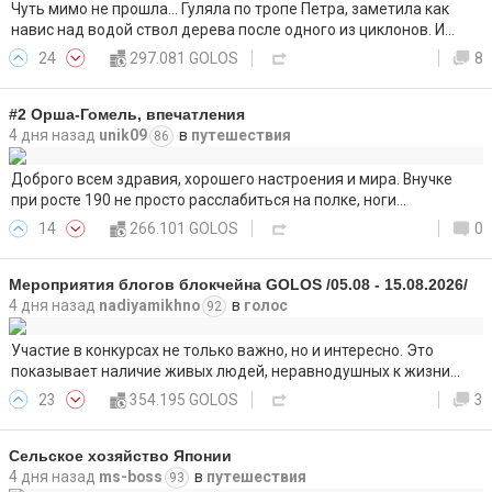
Чуть мимо не прошла... Гуляла по тропе Петра, заметила как
навис над водой ствол дерева после одного из циклонов. И…
24
297.081 GOLOS
8
#2 Орша-Гомель, впечатления
4 дня назад
unik09
в
путешествия
86
Доброго всем здравия, хорошего настроения и мира. Внучке
при росте 190 не просто расслабиться на полке, ноги…
14
266.101 GOLOS
0
Мероприятия блогов блокчейна GOLOS /05.08 - 15.08.2026/
4 дня назад
nadiyamikhno
в
голос
92
Участие в конкурсах не только важно, но и интересно. Это
показывает наличие живых людей, неравнодушных к жизни…
23
354.195 GOLOS
3
Сельское хозяйство Японии
4 дня назад
ms-boss
в
путешествия
93