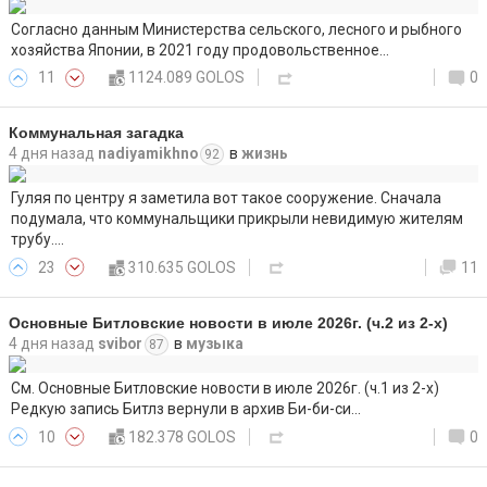
Согласно данным Министерства сельского, лесного и рыбного
хозяйства Японии, в 2021 году продовольственное…
11
1124.089 GOLOS
0
Коммунальная загадка
4 дня назад
nadiyamikhno
в
жизнь
92
Гуляя по центру я заметила вот такое сооружение. Сначала
подумала, что коммунальщики прикрыли невидимую жителям
трубу.…
23
310.635 GOLOS
11
Основные Битловские новости в июле 2026г. (ч.2 из 2-х)
4 дня назад
svibor
в
музыка
87
См. Основные Битловские новости в июле 2026г. (ч.1 из 2-х)
Редкую запись Битлз вернули в архив Би-би-си…
10
182.378 GOLOS
0