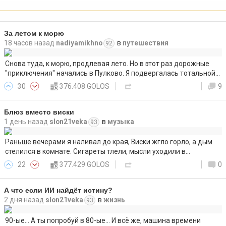
За летом к морю
18 часов назад
nadiyamikhno
в
путешествия
92
Снова туда, к морю, продлевая лето. Но в этот раз дорожные
"приключения" начались в Пулково. Я подвергалась тотальной…
30
376.408 GOLOS
9
Блюз вместо виски
1 день назад
slon21veka
в
музыка
93
Раньше вечерами я наливал до края, Виски жгло горло, а дым
стелился в комнате. Сигареты тлели, мысли уходили в…
22
377.429 GOLOS
0
А что если ИИ найдёт истину?
2 дня назад
slon21veka
в
жизнь
93
90-ые... А ты попробуй в 80-ые... И всё же, машина времени