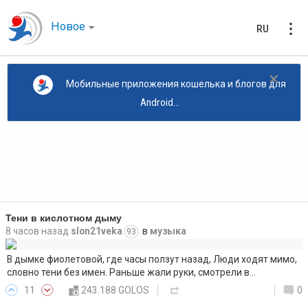
Новое
RU
×
Мобильные приложения кошелька и блогов для
Android...
Тени в кислотном дыму
8 часов назад
slon21veka
в
музыка
93
В дымке фиолетовой, где часы ползут назад, Люди ходят мимо,
словно тени без имен. Раньше жали руки, смотрели в…
11
243.188 GOLOS
0