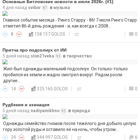
Основные Битловские новости в июле 2026г. (#1)
4 дня назад
svibor
в
музыка
87
Главное событие месяца - Ринго Старру - 86! 7 июля Ринго Старр
отметил 86-й день рождения - и, как всегда с 2008…
8
138.137 GOLOS
0
Притча про подсолнух от ИИ
5 дней назад
slon21veka
в
творчество
93
Жил-был однажды маленький подсолнух. Он только-только
пробился из земли и жадно смотрел вокруг. Рядом росли
другие…
14
325.165 GOLOS
0
Рудбекия и эхинацея
5 дней назад
nadiyamikhno
в
природа
92
Однажды семейство гномов после тяжёлого дня добыло целую
гору золотой руды и оставило её на ночь, чтобы утром…
24
344.997 GOLOS
6