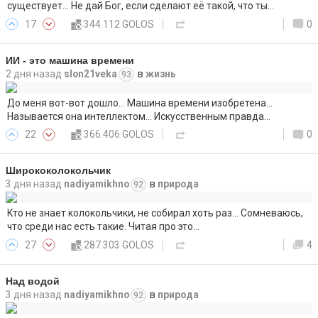
существует... Не дай Бог, если сделают её такой, что ты…
17
344.112 GOLOS
0
ИИ - это машина времени
2 дня назад
slon21veka
в
жизнь
93
До меня вот-вот дошло... Машина времени изобретена...
Называется она интеллектом... Искусственным правда…
22
366.406 GOLOS
0
Ширококолокольчик
3 дня назад
nadiyamikhno
в
природа
92
Кто не знает колокольчики, не собирал хоть раз... Сомневаюсь,
что среди нас есть такие. Читая про это…
27
287.303 GOLOS
4
Над водой
3 дня назад
nadiyamikhno
в
природа
92