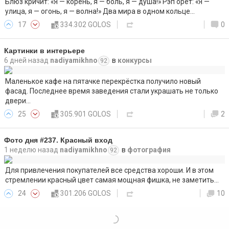
Блюз кричит: «Я — корень, я — боль, я — душа!» Рэп орёт: «Я —
улица, я — огонь, я — волна!» Два мира в одном кольце…
17
334.302 GOLOS
0
Картинки в интерьере
6 дней назад
nadiyamikhno
в
конкурсы
92
Маленькое кафе на пятачке перекрёстка получило новый
фасад. Последнее время заведения стали украшать не только
двери…
25
305.901 GOLOS
2
Фото дня #237. Красный вход
1 неделю назад
nadiyamikhno
в
фотография
92
Для привлечения покупателей все средства хороши. И в этом
стремлении красный цвет самая мощная фишка, не заметить…
24
301.206 GOLOS
10