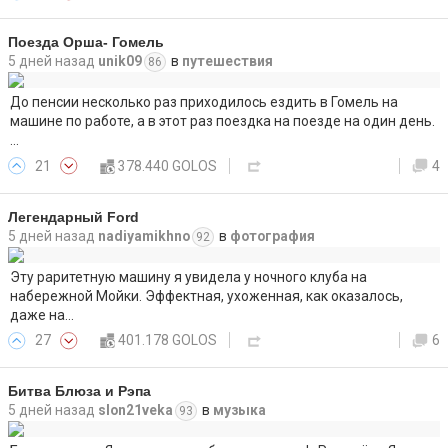
Поезда Орша- Гомель
5 дней назад
unik09
в
путешествия
86
До пенсии несколько раз приходилось ездить в Гомель на
машине по работе, а в этот раз поездка на поезде на один день.
…
21
378.440 GOLOS
4
Легендарный Ford
5 дней назад
nadiyamikhno
в
фотография
92
Эту раритетную машину я увидела у ночного клуба на
набережной Мойки. Эффектная, ухоженная, как оказалось,
даже на…
27
401.178 GOLOS
6
Битва Блюза и Рэпа
5 дней назад
slon21veka
в
музыка
93