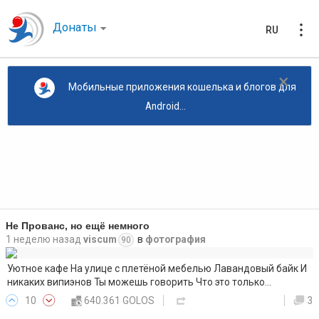
Донаты
RU
×
Мобильные приложения кошелька и блогов для
Android...
Не Прованс, но ещё немного
1 неделю назад
viscum
в
фотография
90
Уютное кафе На улице с плетёной мебелью Лавандовый байк И
никаких випиэнов Ты можешь говорить Что это только…
10
640.361 GOLOS
3