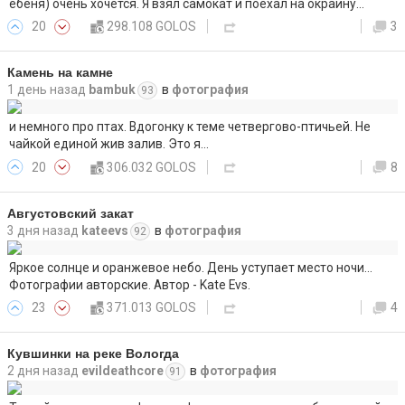
ебеня) очень хочется. Я взял самокат и поехал на окраину…
20
298.108 GOLOS
3
Камень на камне
1 день назад
bambuk
в
фотография
93
и немного про птах. Вдогонку к теме четвергово-птичьей. Не
чайкой единой жив залив. Это я…
20
306.032 GOLOS
8
Августовский закат
3 дня назад
kateevs
в
фотография
92
Яркое солнце и оранжевое небо. День уступает место ночи...
Фотографии авторские. Автор - Kate Evs.
23
371.013 GOLOS
4
Кувшинки на реке Вологда
2 дня назад
evildeathcore
в
фотография
91