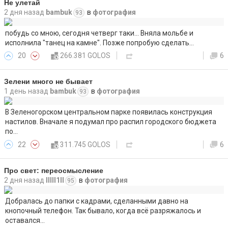
Не улетай
2 дня назад
bambuk
в
фотография
93
побудь со мною, сегодня четверг таки... Вняла мольбе и
исполнила "танец на камне". Позже попробую сделать…
20
266.381 GOLOS
6
Зелени много не бывает
1 день назад
bambuk
в
фотография
93
В Зеленогорском центральном парке появилась конструкция
настилов. Вначале я подумал про распил городского бюджета
по…
22
311.745 GOLOS
6
Про свет: переосмысление
2 дня назад
lllll1ll
в
фотография
95
Добралась до папки с кадрами, сделанными давно на
кнопочный телефон. Так бывало, когда всё разряжалось и
оставался…