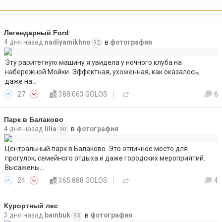
Легендарный Ford
4 дня назад
nadiyamikhno
в
фотография
92
Эту раритетную машину я увидела у ночного клуба на
набережной Мойки. Эффектная, ухоженная, как оказалось,
даже на…
27
388.063 GOLOS
6
Парк в Балаково
4 дня назад
lilia
в
фотография
90
Центральный парк в Балаково. Это отличное место для
прогулок, семейного отдыха и даже городских мероприятий.
Высажены…
24
365.888 GOLOS
4
Курортный лес
3 дня назад
bambuk
в
фотография
93