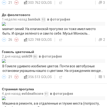
21
303.762 GOLOS
3
До фиолетового
1 неделю назад
bambuk
в
фотография
93
маячит синий. На елагинской прогулке он тоже имел место
быть. И среди зелёного и сам по себе. Мусьё Монокль…
26
523.748 GOLOS
2
Гомель цветочный
2 дня назад
unik09
в
фотография
86
В Гомеле удивило изобилие цветов. Почти все автобусные
остановки украшены кашпо с цветами. На ограждениях везде…
21
356.513 GOLOS
1
Странная прогулка
4 дня назад
evildeathcore
в
фотография
91
Машина в ремонте, а в отдаленные и глухие места (попросту,