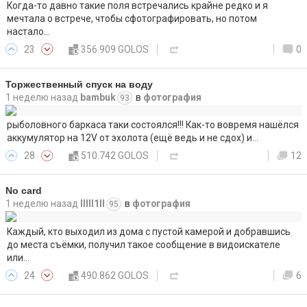
Когда-то давно такие поля встречались крайне редко и я
мечтала о встрече, чтобы сфотографировать, но потом
настало…
23
356.909 GOLOS
0
Торжественный спуск на воду
1 неделю назад
bambuk
в
фотография
93
рыболовного баркаса таки состоялся!!! Как-то вовремя нашёлся
аккумулятор на 12V от эхолота (ещё ведь и не сдох) и…
28
510.742 GOLOS
12
No card
1 неделю назад
lllll1ll
в
фотография
95
Каждый, кто выходил из дома с пустой камерой и добравшись
до места съёмки, получил такое сообщение в видоискателе
или…
24
490.862 GOLOS
6