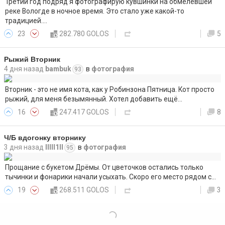
Третий год подряд я фотографирую кувшинки на обмелевшей
реке Вологде в ночное время. Это стало уже какой-то
традицией.…
23
282.780 GOLOS
5
Рыжий Вторник
4 дня назад
bambuk
в
фотография
93
Вторник - это не имя кота, как у Робинзона Пятница. Кот просто
рыжий, для меня безымянный. Хотел добавить ещё…
16
247.417 GOLOS
8
Ч/Б вдогонку вторнику
3 дня назад
lllll1ll
в
фотография
95
Прощание с букетом Дрёмы. От цветочков остались только
тычинки и фонарики начали усыхать. Скоро его место рядом с…
19
268.511 GOLOS
3