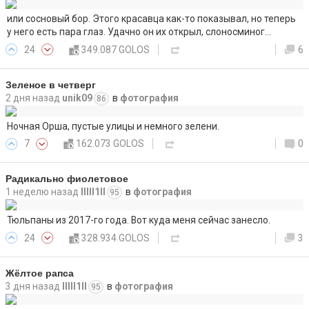
или сосновый бор. Этого красавца как-то показывал, но теперь
у него есть пара глаз. Удачно он их открыл, слоносминог…
24
349.087 GOLOS
6
Зеленое в четверг
2 дня назад
unik09
в
фотография
86
Ночная Орша, пустые улицы и немного зелени.
7
162.073 GOLOS
0
Радикально фиолетовое
1 неделю назад
lllll1ll
в
фотография
95
Тюльпаны из 2017-го года. Вот куда меня сейчас занесло.
24
328.934 GOLOS
3
Жёлтое рапса
3 дня назад
lllll1ll
в
фотография
95