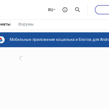
RU
онаты
Форумы
Мобильные приложения кошелька и блогов для Androi