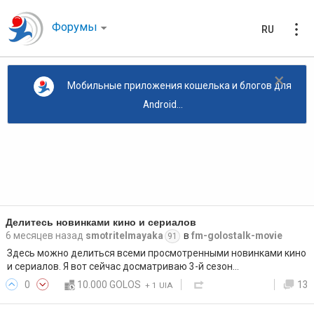
Форумы
RU
×
Мобильные приложения кошелька и блогов для
Android...
Делитесь новинками кино и сериалов
6 месяцев назад
smotritelmayaka
в
fm-golostalk-movie
91
Здесь можно делиться всеми просмотренными новинками кино
и сериалов. Я вот сейчас досматриваю 3-й сезон…
0
10.000 GOLOS
13
+
1 UIA