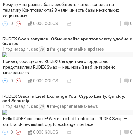
Кому нужны разные базы сообществ, чатов, каналов на
тематику Криптовалюта? В наличии есть базы нескольких
социальных…
0
0.000 GOLOS
0
RUDEX Swap запущен! Обменивайте криптовалюту удобно и
быстро
1 год назад
rudex
в
fm-graphenetalks-updates
79
Привет, сообщество RUDEX! Сегодня мы с гордостью
представляем RUDEX Swap — наш новый веб-интерфейс
мгновенного…
0
0.000 GOLOS
0
RUDEX Swap is Live! Exchange Your Crypto Easily, Quickly,
and Securely
1 год назад
rudex
в
fm-graphenetalks-news
79
Hello RUDEX community! We’re excited to introduce RUDEX Swap —
our brand-new instant crypto exchange interface…
0
0.000 GOLOS
0