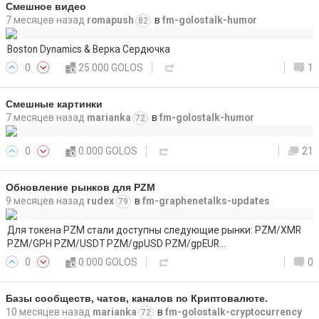
Смешное видео
7 месяцев назад
romapush
в
fm-golostalk-humor
82
Boston Dynamics & Верка Сердючка
0
25.000 GOLOS
1
Смешные картинки
7 месяцев назад
marianka
в
fm-golostalk-humor
72
0
0.000 GOLOS
21
Обновление рынков для PZM
9 месяцев назад
rudex
в
fm-graphenetalks-updates
79
Для токена PZM стали доступны следующие рынки: PZM/XMR
PZM/GPH PZM/USDT PZM/gpUSD PZM/gpEUR…
0
0.000 GOLOS
0
Базы сообществ, чатов, каналов по Криптовалюте.
10 месяцев назад
marianka
в
fm-golostalk-cryptocurrency
72