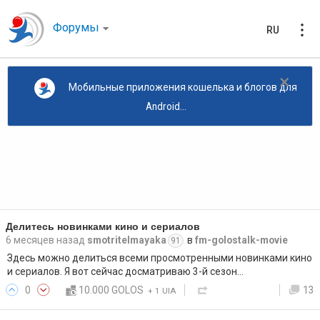
Форумы
RU
×
Мобильные приложения кошелька и блогов для
Android...
Делитесь новинками кино и сериалов
6 месяцев назад
smotritelmayaka
в
fm-golostalk-movie
91
Здесь можно делиться всеми просмотренными новинками кино
и сериалов. Я вот сейчас досматриваю 3-й сезон…
0
10.000 GOLOS
13
+
1 UIA