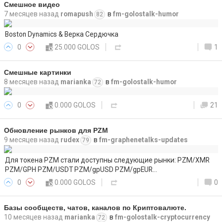
Смешное видео
7 месяцев назад
romapush
в
fm-golostalk-humor
82
Boston Dynamics & Верка Сердючка
0
25.000 GOLOS
1
Смешные картинки
8 месяцев назад
marianka
в
fm-golostalk-humor
72
0
0.000 GOLOS
21
Обновление рынков для PZM
9 месяцев назад
rudex
в
fm-graphenetalks-updates
79
Для токена PZM стали доступны следующие рынки: PZM/XMR
PZM/GPH PZM/USDT PZM/gpUSD PZM/gpEUR…
0
0.000 GOLOS
0
Базы сообществ, чатов, каналов по Криптовалюте.
10 месяцев назад
marianka
в
fm-golostalk-cryptocurrency
72