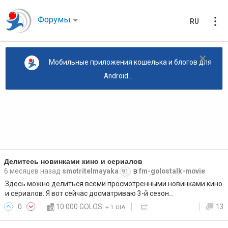
Форумы
RU
×
Мобильные приложения кошелька и блогов для
Android...
Делитесь новинками кино и сериалов
6 месяцев назад
smotritelmayaka
в
fm-golostalk-movie
91
Здесь можно делиться всеми просмотренными новинками кино
и сериалов. Я вот сейчас досматриваю 3-й сезон…
0
10.000 GOLOS
13
+
1 UIA