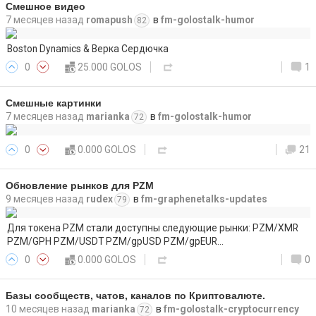
Смешное видео
7 месяцев назад
romapush
в
fm-golostalk-humor
82
Boston Dynamics & Верка Сердючка
0
25.000 GOLOS
1
Смешные картинки
7 месяцев назад
marianka
в
fm-golostalk-humor
72
0
0.000 GOLOS
21
Обновление рынков для PZM
9 месяцев назад
rudex
в
fm-graphenetalks-updates
79
Для токена PZM стали доступны следующие рынки: PZM/XMR
PZM/GPH PZM/USDT PZM/gpUSD PZM/gpEUR…
0
0.000 GOLOS
0
Базы сообществ, чатов, каналов по Криптовалюте.
10 месяцев назад
marianka
в
fm-golostalk-cryptocurrency
72