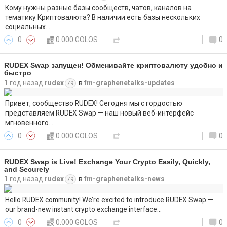
Кому нужны разные базы сообществ, чатов, каналов на
тематику Криптовалюта? В наличии есть базы нескольких
социальных…
0
0.000 GOLOS
0
RUDEX Swap запущен! Обменивайте криптовалюту удобно и
быстро
1 год назад
rudex
в
fm-graphenetalks-updates
79
Привет, сообщество RUDEX! Сегодня мы с гордостью
представляем RUDEX Swap — наш новый веб-интерфейс
мгновенного…
0
0.000 GOLOS
0
RUDEX Swap is Live! Exchange Your Crypto Easily, Quickly,
and Securely
1 год назад
rudex
в
fm-graphenetalks-news
79
Hello RUDEX community! We’re excited to introduce RUDEX Swap —
our brand-new instant crypto exchange interface…
0
0.000 GOLOS
0