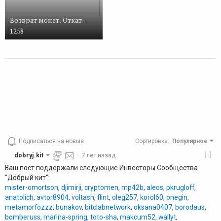
Возврат монет. Откат -
1258
Подписаться на новые
Сортировка
:
Популярное
[-]
dobryj.kit
·
7 лет назад
Ваш пост поддержали следующие Инвесторы Сообщества
"Добрый кит":
mister-omortson
,
djimirji
,
cryptomen
,
mp42b
,
aleos
,
pkrugloff
,
anatolich
,
avtor8904
,
voltash
,
flint
,
oleg257
,
korol60
,
onegin
,
metamorfozzz
,
bunakov
,
bitclabnetwork
,
oksana0407
,
borodaus
,
bomberuss
,
marina-spring
,
toto-sha
,
makcum52
,
wallyt
,