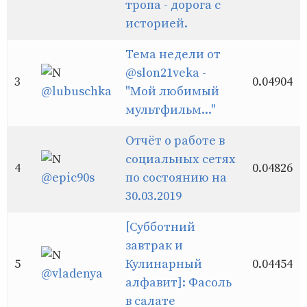
тропа - дорога с
историей.
Тема недели от
@slon21veka -
3
0.04904
"Мой любимый
@lubuschka
мультфильм..."
Отчёт о работе в
социальных сетях
4
0.04826
по состоянию на
@epic90s
30.03.2019
[Субботний
завтрак и
5
Кулинарный
0.04454
@vladenya
алфавит]: Фасоль
в салате