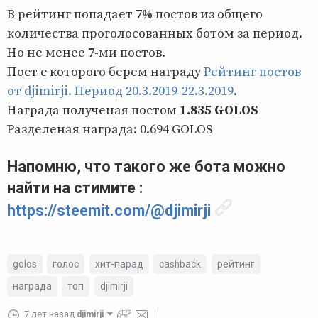
В рейтинг попадает 7% постов из общего
количества проголосованных ботом за период.
Но не менее 7-ми постов.
Пост с которого берем награду
Рейтинг постов
от djimirji. Период 20.3.2019-22.3.2019
.
Награда полученая постом
1.835 GOLOS
Разделеная награда: 0.694 GOLOS
Напомню, что такого же бота можно
найти на стимите :
https://steemit.com/@djimirji
golos
голос
хит-парад
cashback
рейтинг
награда
топ
djimirji
7 лет назад
djimirji