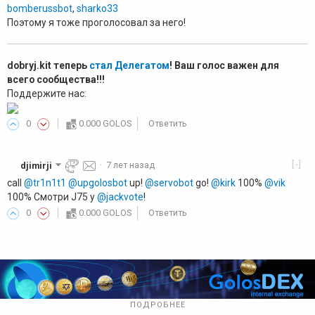
bomberussbot
,
sharko33
Поэтому я тоже проголосовал за него!
dobryj.kit теперь
стал Делегатом
! Ваш голос важен для
всего сообщества!!!
Поддержите нас:
0
0.000 GOLOS
Ответить
[-]
djimirji
·
7 лет назад
call
@tr1n1t1
@upgolosbot
up!
@servobot
go!
@kirk
100%
@vik
100% Смотри J75 у
@jackvote
!
0
0.000 GOLOS
Ответить
ПОДРОБНЕЕ