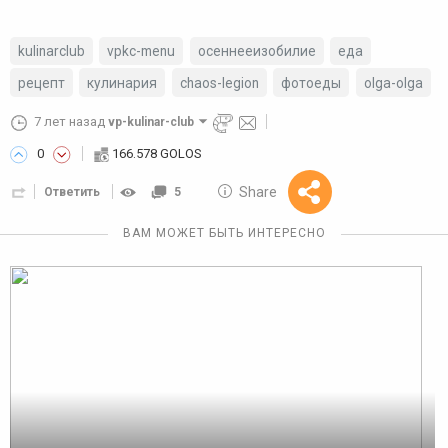
kulinarclub
vpkc-menu
осеннееизобилие
еда
рецепт
кулинария
chaos-legion
фотоеды
olga-olga
7 лет назад
vp-kulinar-club
0
166.578 GOLOS
10 GOLOS
Share
Ответить
5
Reward
ВАМ МОЖЕТ БЫТЬ ИНТЕРЕСНО