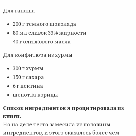
Для ганаша
200 г темного шоколада
80 мл сливок 33% жирности
40 г оливкового масла
Для конфитюра из хурмы
300 г хурмы
150 г сахара
6 г пектина
щепотка корицы
Список ингредиентов я процитировала из
книги
.
Но на деле тесто замесила из половины
ингредиентов, и этого оказалось более чем