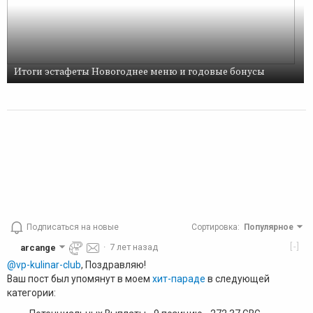
Итоги эстафеты Новогоднее меню и годовые бонусы
Подписаться на новые
Сортировка
:
Популярное
[-]
arcange
·
7 лет назад
@vp-kulinar-club
, Поздравляю!
Ваш пост был упомянут в моем
хит-параде
в следующей
категории: