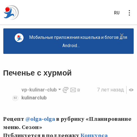
RU
×
Мобильные приложения кошелька и блогов для
Android...
Печенье с хурмой
vp-kulinar-club
в
7 лет назад
kulinarclub
83
Рецепт
@olga-olga
в рубрику «Планирование
меню. Сезон»
Публикуется в поддержку
Конкурса