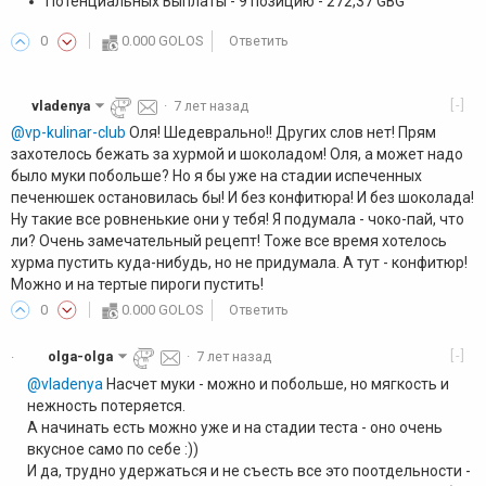
Потенциальных Выплаты - 9 позицию - 272,37 GBG
0
0.000 GOLOS
Ответить
[-]
vladenya
·
7 лет назад
@vp-kulinar-club
Оля! Шедеврально!! Других слов нет! Прям
захотелось бежать за хурмой и шоколадом! Оля, а может надо
было муки побольше? Но я бы уже на стадии испеченных
печенюшек остановилась бы! И без конфитюра! И без шоколада!
Ну такие все ровненькие они у тебя! Я подумала - чоко-пай, что
ли? Очень замечательный рецепт! Тоже все время хотелось
хурма пустить куда-нибудь, но не придумала. А тут - конфитюр!
Можно и на тертые пироги пустить!
0
0.000 GOLOS
Ответить
[-]
olga-olga
·
7 лет назад
·
@vladenya
Насчет муки - можно и побольше, но мягкость и
нежность потеряется.
А начинать есть можно уже и на стадии теста - оно очень
вкусное само по себе :))
И да, трудно удержаться и не съесть все это поотдельности -