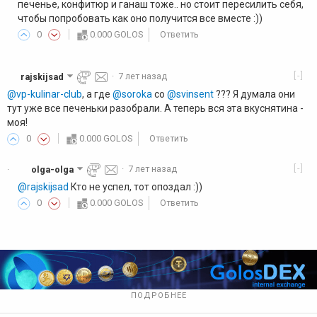
печенье, конфитюр и ганаш тоже.. но стоит пересилить себя,
чтобы попробовать как оно получится все вместе :))
0
0.000 GOLOS
Ответить
[-]
rajskijsad
·
7 лет назад
@vp-kulinar-club
, а где
@soroka
со
@svinsent
??? Я думала они
тут уже все печеньки разобрали. А теперь вся эта вкуснятина -
моя!
0
0.000 GOLOS
Ответить
[-]
olga-olga
·
7 лет назад
·
@rajskijsad
Кто не успел, тот опоздал :))
0
0.000 GOLOS
Ответить
ПОДРОБНЕЕ