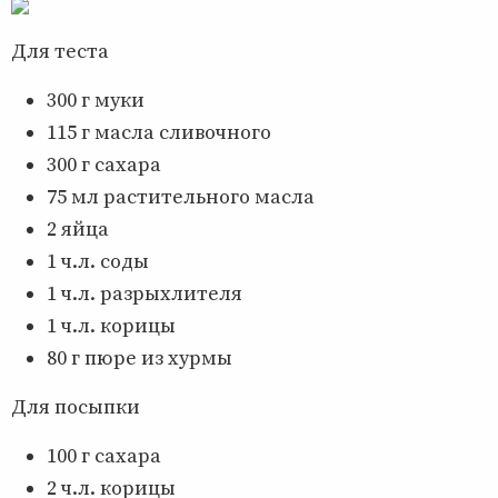
Для теста
300 г муки
115 г масла сливочного
300 г сахара
75 мл растительного масла
2 яйца
1 ч.л. соды
1 ч.л. разрыхлителя
1 ч.л. корицы
80 г пюре из хурмы
Для посыпки
100 г сахара
2 ч.л. корицы