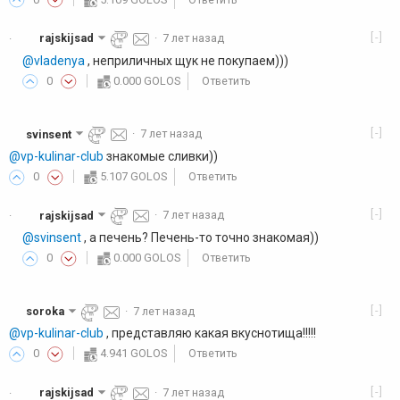
[-]
rajskijsad
·
7 лет назад
·
@vladenya
, неприличных щук не покупаем)))
0
0.000 GOLOS
Ответить
[-]
svinsent
·
7 лет назад
@vp-kulinar-club
знакомые сливки))
0
5.107 GOLOS
Ответить
[-]
rajskijsad
·
7 лет назад
·
@svinsent
, а печень? Печень-то точно знакомая))
0
0.000 GOLOS
Ответить
[-]
soroka
·
7 лет назад
@vp-kulinar-club
, представляю какая вкуснотища!!!!!
0
4.941 GOLOS
Ответить
[-]
rajskijsad
·
7 лет назад
·