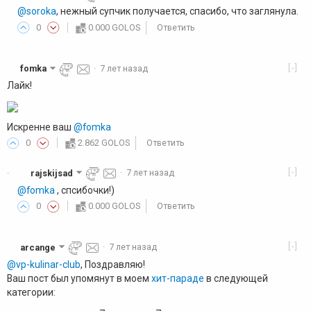
@soroka
, нежный супчик получается, спасибо, что заглянула.
0
0.000 GOLOS
Ответить
[-]
fomka
·
7 лет назад
Лайк!
Искренне ваш
@fomka
0
2.862 GOLOS
Ответить
[-]
rajskijsad
·
7 лет назад
·
@fomka
, спсибочки!)
0
0.000 GOLOS
Ответить
[-]
arcange
·
7 лет назад
@vp-kulinar-club
, Поздравляю!
Ваш пост был упомянут в моем
хит-параде
в следующей
категории: