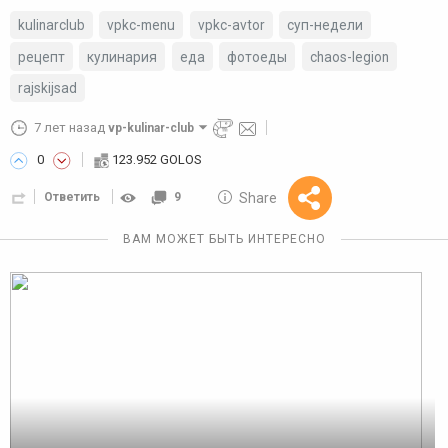
kulinarclub
vpkc-menu
vpkc-avtor
суп-недели
рецепт
кулинария
еда
фотоеды
chaos-legion
rajskijsad
7 лет назад
vp-kulinar-club
0
123.952 GOLOS
10 GOLOS
Share
Ответить
9
Reward
ВАМ МОЖЕТ БЫТЬ ИНТЕРЕСНО