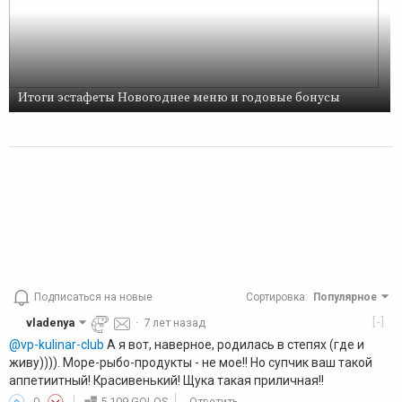
Итоги эстафеты Новогоднее меню и годовые бонусы
Подписаться на новые
Сортировка
:
Популярное
[-]
vladenya
·
7 лет назад
@vp-kulinar-club
А я вот, наверное, родилась в степях (где и
живу)))). Море-рыбо-продукты - не мое!! Но супчик ваш такой
аппетиитный! Красивенький! Щука такая приличная!!
0
5.109 GOLOS
Ответить