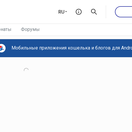
RU
наты
Форумы
Мобильные приложения кошелька и блогов для Androi