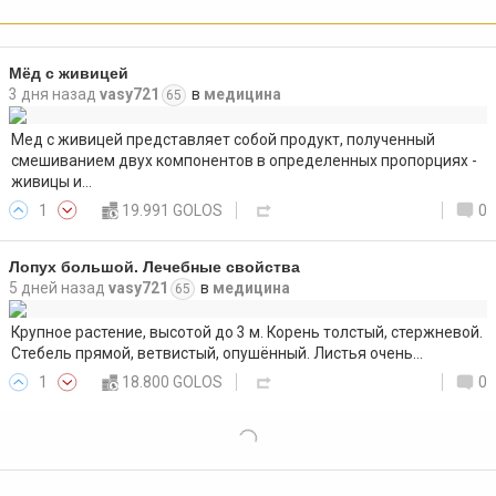
Мёд с живицей
3 дня назад
vasy721
в
медицина
65
Мед с живицей представляет собой продукт, полученный
смешиванием двух компонентов в определенных пропорциях -
живицы и…
1
19.991 GOLOS
0
Лопух большой. Лечебные свойства
5 дней назад
vasy721
в
медицина
65
Крупное растение, высотой до 3 м. Корень толстый, стержневой.
Стебель прямой, ветвистый, опушённый. Листья очень…
1
18.800 GOLOS
0