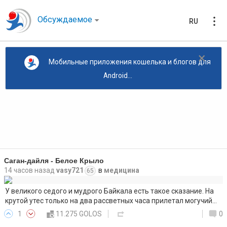
Обсуждаемое
RU
×
Мобильные приложения кошелька и блогов для
Android...
Саган-дайля - Белое Крыло
14 часов назад
vasy721
в
медицина
65
У великого седого и мудрого Байкала есть такое сказание. На
крутой утес только на два рассветных часа прилетал могучий…
1
11.275 GOLOS
0