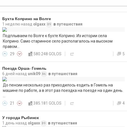
Бухта Коприно на Волге
1 неделю назад
olgaxx
в
путешествия
89
Подплываем по Волге к бухте Коприно. Из истории села
Коприно. Само старинное село располагалось на высоком
правом…
29
580.248 GOLOS
5
Поезда Орша- Гомель
6 дней назад
unik09
в
путешествия
86
До пенсии несколько раз приходилось ездить в Гомель на
машине по работе, а в этот раз поездка на поезде на один день.
…
21
385.181 GOLOS
4
У города Рыбинск
1 день назад
olgaxx
в
путешествия
89