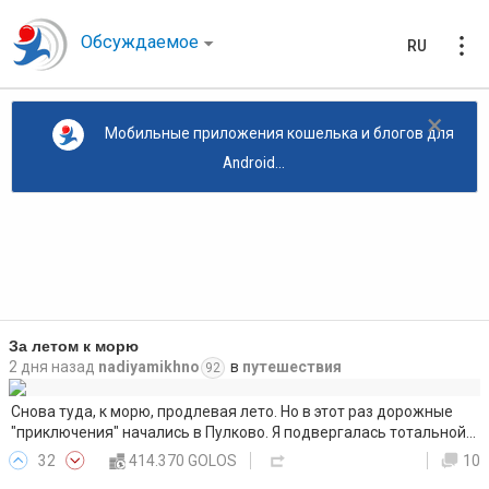
Обсуждаемое
RU
×
Мобильные приложения кошелька и блогов для
Android...
За летом к морю
2 дня назад
nadiyamikhno
в
путешествия
92
Снова туда, к морю, продлевая лето. Но в этот раз дорожные
"приключения" начались в Пулково. Я подвергалась тотальной…
32
414.370 GOLOS
10