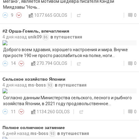
меганэ", является мотивом шедевра писателя Кэндзи
Миядзавы "Ночь…
9
1077.665 GOLOS
0
#2 Орша-Гомель, впечатления
4 дня назад
unik09
в
путешествия
86
Доброго всем здравия, хорошего настроения и мира. Внучке
при росте 190 не просто расслабиться на полке, ноги…
14
270.794 GOLOS
0
Сельское хозяйство Японии
4 дня назад
ms-boss
в
путешествия
93
Согласно данным Министерства сельского, лесного и рыбного
хозяйства Японии, в 2021 году продовольственное…
11
1134.260 GOLOS
0
Полное солнечное затмение
6 дней назад
ms-boss
в
путешествия
93