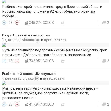
Рыбинск – второй по величине город в Ярославской области
России. Город расположен в 82 км от областного центра
города…
23
345.274 GOLOS
2
Вид с Останкинской башни
3 дня назад
viscum
в
путешествия
90
Чуть не забыла про подарочный сертификат на экскурсию, срок
почти истек. Добрались, полюбовались панорамными…
18
732.951 GOLOS
2
Рыбинский шлюз. Шлюзуемся
4 дня назад
olgaxx
в
путешествия
89
Мы подплываем к Рыбинским шлюзам. Рыбинский шлюз –
крупнейшее судоходное сооружение Верхней Волги,
расположенное на…
28
417.947 GOLOS
2