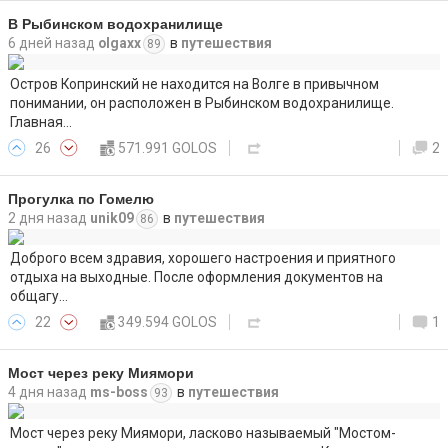
В Рыбинском водохранилище
6 дней назад
olgaxx
в
путешествия
89
Остров Копринский не находится на Волге в привычном
понимании, он расположен в Рыбинском водохранилище.
Главная…
26
571.991 GOLOS
2
Прогулка по Гомелю
2 дня назад
unik09
в
путешествия
86
Доброго всем здравия, хорошего настроения и приятного
отдыха на выходные. После оформления документов на
общагу…
22
349.594 GOLOS
1
Мост через реку Миямори
4 дня назад
ms-boss
в
путешествия
93
Мост через реку Миямори, ласково называемый "Мостом-