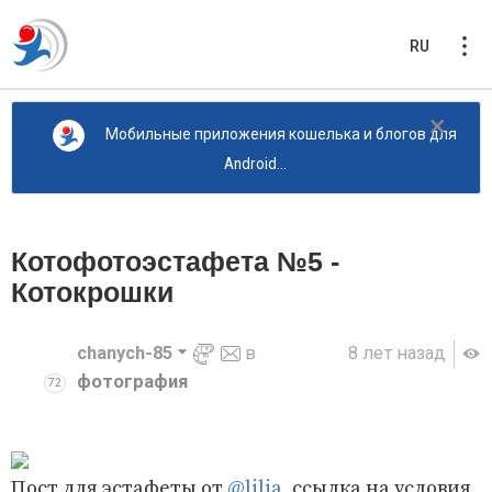
RU
×
Мобильные приложения кошелька и блогов для
Android...
Котофотоэстафета №5 -
Котокрошки
chanych-85
в
8 лет назад
фотография
72
Пост для эстафеты от
@lilia
, ссылка на условия