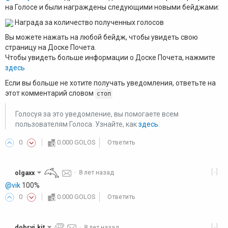
на Голосе и были награждены следующими новыми бейджами:
Награда за количество полученных голосов
Вы можете нажать на любой бейдж, чтобы увидеть свою
страницу на Доске Почета.
Чтобы увидеть больше информации о Доске Почета, нажмите
здесь
Если вы больше не хотите получать уведомления, ответьте на
этот комментарий словом
стоп
Голосуя за это уведомление, вы помогаете всем
пользователям Голоса. Узнайте, как
здесь
.
0
0.000 GOLOS
Ответить
[-]
olgaxx
·
8 лет назад
@vik
100%
0
0.000 GOLOS
Ответить
[-]
dobryj.kit
·
8 лет назад