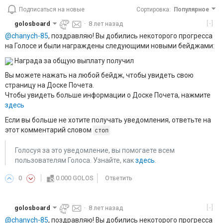
Подписаться на новые
Сортировка
:
Популярное
[-]
golosboard
·
8 лет назад
@chanych-85
, поздравляю! Вы добились некоторого прогресса
на Голосе и были награждены следующими новыми бейджами:
Награда за общую выплату получил
Вы можете нажать на любой бейдж, чтобы увидеть свою
страницу на Доске Почета.
Чтобы увидеть больше информации о Доске Почета, нажмите
здесь
Если вы больше не хотите получать уведомления, ответьте на
этот комментарий словом
стоп
Голосуя за это уведомление, вы помогаете всем
пользователям Голоса. Узнайте, как
здесь
.
0
0.000 GOLOS
Ответить
[-]
golosboard
·
8 лет назад
@chanych-85
, поздравляю! Вы добились некоторого прогресса