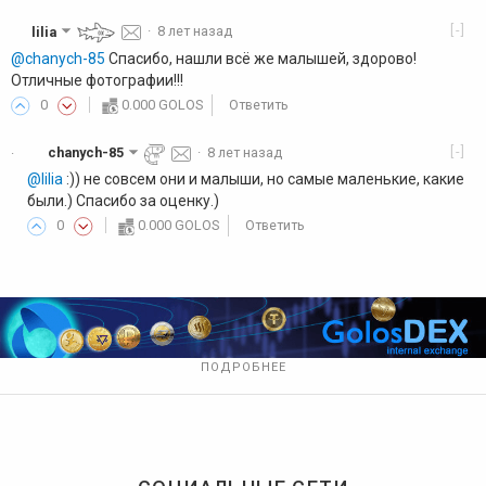
[-]
lilia
·
8 лет назад
@chanych-85
Спасибо, нашли всё же малышей, здорово!
Отличные фотографии!!!
0
0.000 GOLOS
Ответить
[-]
chanych-85
·
8 лет назад
·
@lilia
:)) не совсем они и малыши, но самые маленькие, какие
были.) Спасибо за оценку.)
0
0.000 GOLOS
Ответить
ПОДРОБНЕЕ