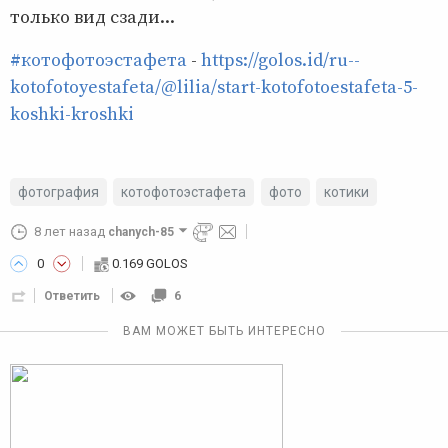
только вид сзади...
#котофотоэстафета
-
https://golos.id/ru--
kotofotoyestafeta/@lilia/start-kotofotoestafeta-5-
koshki-kroshki
фотография
котофотоэстафета
фото
котики
8 лет назад
chanych-85
0
0.169 GOLOS
Ответить
6
ВАМ МОЖЕТ БЫТЬ ИНТЕРЕСНО