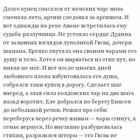
Долго купец спасался от женских чар: зима
сменяла лето, аргиш следовал за аргишем. И
вот однажды на реке Аваме встретилась ему
судьба-разлучница. Не устояло сердце Дудина
от зазывных взглядов луноликой Гюзы, дочери
шамана. Крепко опутала она своими чарами его
душу и тело. Хотел он вырваться из этих пут, но
никак не мог. И вот после многих дней
любовного плена взбунтовалась его душа,
собрался-таки купец в дорогу. Сделает шаг
вперед, а злая сила колдовских чар на два шага
назад воротит. Еле добрался по берегу Енисея
до небольшой речки. Решил про себя:
переберусь через речку живым — чары сгинут, к
семье вернуся. Но внезапно разбушевалась
стихия, разразился шторм — это Гюзы не