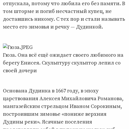
отпускала, потому что любила его без памяти. В
том шторме и погиб несчастный купец, не
доставшись никому. С тех пор и стали называть
место его зимовья и речку — Дудинкой.
Гюза. Она всё ещё ожидает своего любимого на
берегу Енисея. Скульптуру скульптор лепил со
своей дочери
Основана Дудинка в 1667 году, в эпоху
царствования Алексея Михайловича Романова,
мангазейским стрельцом Иваном Сорокиным,
построившим зимовье «пониже верхния
Дудины реки». Ясачные поселения