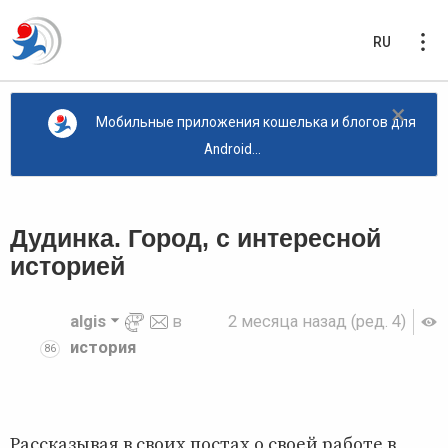
RU
×
Мобильные приложения кошелька и блогов для
Android...
Дудинка. Город, с интересной
историей
algis
в
2 месяца назад
(ред. 4)
история
86
Рассказывая в своих постах о своей работе в