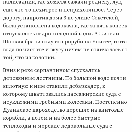
палисадник, где хозяева сажали редиску, лук,
еще что-то нехитрое и неприхотливое. Через
дорогу, напротив дома 3 по улице Советской,
была установлена водокачка, где за пять копеек
отпускалось ведро холодной воды. А жители
Шанхая брали воду из проруби на Енисее, и эта
вода по чистоте и вкусу ничем не отличалась от
той, что из колонки.
Вниз к реке серпантином спускались
деревянные лестницы. По большой воде почти
вплотную к ним ставили дебаркадер, к
которому швартовались пассажирские суда с
неуклюжими гребными колесами. Постепенно
Дудинское пароходство перешло на винтовые
корабли, а потом и на более быстрые
теплоходы и морские ледокольные суда с