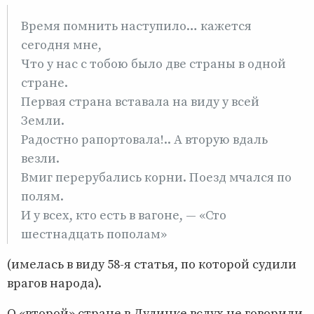
Время помнить наступило… кажется
сегодня мне,
Что у нас с тобою было две страны в одной
стране.
Первая страна вставала на виду у всей
Земли.
Радостно рапортовала!.. А вторую вдаль
везли.
Вмиг перерубались корни. Поезд мчался по
полям.
И у всех, кто есть в вагоне, — «Сто
шестнадцать пополам»
(имелась в виду 58-я статья, по которой судили
врагов народа).
О «второй» стране в Дудинке вслух не говорили.