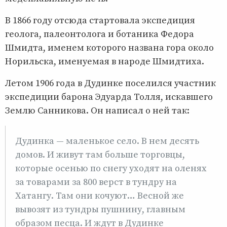
В 1866 году отсюда стартовала экспедиция
геолога, палеонтолога и ботаника Федора
Шмидта, именем которого названа гора около
Норильска, именуемая в народе Шмидтиха.
Летом 1906 года в Дудинке поселился участник
экспедиции барона Эдуарда Толля, искавшего
Землю Санникова. Он написал о ней так:
Дудинка — маленькое село. В нем десять
домов. И живут там больше торговцы,
которые осенью по снегу уходят на оленях
за товарами за 800 верст в тундру на
Хатангу. Там они кочуют… Весной же
вывозят из тундры пушнину, главным
образом песца. И ждут в Дудинке