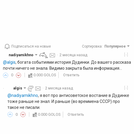
Подписаться на новые
Сортировка
:
Популярное
[-]
nadiyamikhno
·
2 месяца назад
@algis
, богата событиями история Дудинки. До вашего рассказа
почти ничего не знала. Видимо закрыта была информация...
0
0.000 GOLOS
Ответить
[-]
algis
·
2 месяца назад
·
@nadiyamikhno
, я вот про антисоветское востание в Дудинке
тоже раньше не знал. И раньше (во времмена СССР) про
такое не писали.
0
0.000 GOLOS
Ответить