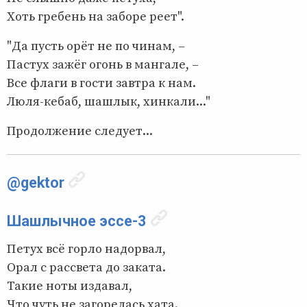
Хоть гребень на заборе реет".
"Да пусть орёт не по чинам, –
Пастух зажёг огонь в мангале, –
Все флаги в гости завтра к нам.
Люля-кебаб, шашлык, хинкали..."
Продолжение следует...
@gektor
Шашлычное эссе-3
Петух всё горло надорвал,
Орал с рассвета до заката.
Такие ноты издавал,
Что чуть не загорелась хата.