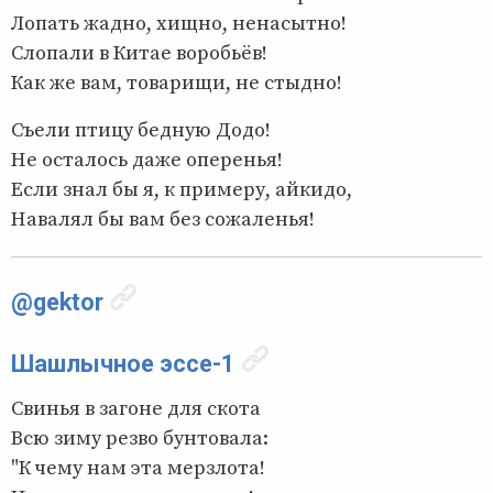
Лопать жадно, хищно, ненасытно!
Слопали в Китае воробьёв!
Как же вам, товарищи, не стыдно!
Съели птицу бедную Додо!
Не осталось даже оперенья!
Если знал бы я, к примеру, айкидо,
Навалял бы вам без сожаленья!
@gektor
Шашлычное эссе-1
Свинья в загоне для скота
Всю зиму резво бунтовала:
"К чему нам эта мерзлота!