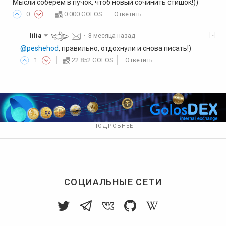
Мысли соберем в пучок, чтоб новый сочинить стишок!))
0
0.000 GOLOS
Ответить
[-]
lilia
·
3 месяца назад
·
·
@peshehod
, правильно, отдохнули и снова писать!)
1
22.852 GOLOS
Ответить
ПОДРОБНЕЕ
СОЦИАЛЬНЫЕ СЕТИ