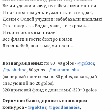
Взяли удочки и чачу, ну а Федя взял мангал!
И пока мы там удили, заливали за кадык,
Девки с Федей учудили: забабахали шашлык!
Стол накрыт... Водка, чача, литр рома...
И горит огонь в мангале!
Все флаги в гости быстро к нам!
Люля-кебаб, шашлык, хинкали...
Вознаграждения:
по 80+40 gоlоs -
@gektor
,
@peshehod
, 80 gоlоs -
@mamamasha
(за первый пост всем по 80 gоlоs, за каждый
следующий по 20 gоlоs).
320(призовой фонд с донатами)-320=0 gоlоs
Огромная благодарность спонсорам
конкурса -
@gektor
,
@gerdananeis
,