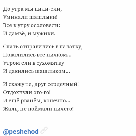
До утра мы пили-ели,
Уминали шашлыки!
Все к утру осоловели:
И дамьё, и мужики.
Спать отправились в палатку,
Повалились все ничком...
Утром ели в сухомятку
И давились шашлыком...
И скажу те, друг сердечный!
Отдохнули ого-го!
И ещё рванём, конечно...
Жаль, не поймали ничего!
@peshehod