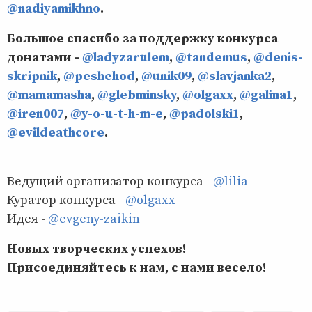
@nadiyamikhno
.
Большое спасибо за поддержку конкурса
донатами -
@ladyzarulem
,
@tandemus
,
@denis-
skripnik
,
@peshehod
,
@unik09
,
@slavjanka2
,
@mamamasha
,
@glebminsky
,
@olgaxx
,
@galina1
,
@iren007
,
@y-o-u-t-h-m-e
,
@padolski1
,
@evildeathcore
.
Ведущий организатор конкурса -
@lilia
Куратор конкурса -
@olgaxx
Идея -
@evgeny-zaikin
Новых творческих успехов!
Присоединяйтесь к нам, с нами весело!