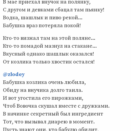
В мае приехал внучок на полянку,
С другом и девками сбацал там пьянку!
Водка, шашлык и пиво рекой...
Бабушка враз потеряла покой!
Кто-то визжал там на этой поляне...
Кто-то помадой мазнул на стакане...
Вкусный однако шашлык оказался!
От козлика только хвостик остался!
@zlodey
Бабушка козлика очень любила,
Обиду на внучика долго таила.
И вот угостила его пирожками,
Чтоб Вовочка скушал вместе с дружками.
В начинке секретный был ингредиент
Тот, что вызывал диарею в момент.
Пусть знают они, кто бабулю обидит,