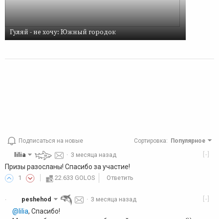
Гуляй - не хочу: Южный городок
Подписаться на новые
Сортировка
:
Популярное
[-]
lilia
·
3 месяца назад
Призы разосланы! Спасибо за участие!
1
22.633 GOLOS
Ответить
[-]
peshehod
·
3 месяца назад
·
@lilia
, Спасибо!