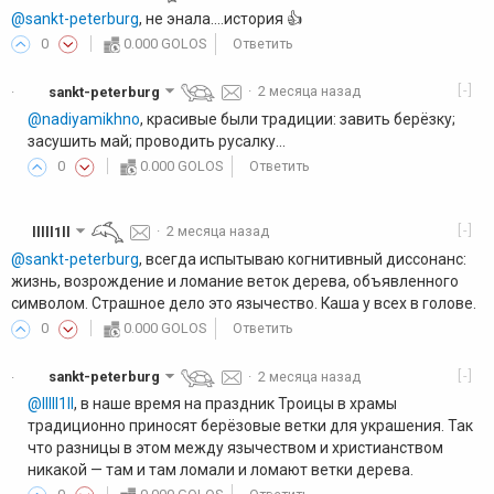
@sankt-peterburg
, не энала....история 👍️
0
0.000 GOLOS
Ответить
[-]
sankt-peterburg
·
2 месяца назад
·
@nadiyamikhno
, красивые были традиции: завить берёзку;
засушить май; проводить русалку...
0
0.000 GOLOS
Ответить
[-]
lllll1ll
·
2 месяца назад
@sankt-peterburg
, всегда испытываю когнитивный диссонанс:
жизнь, возрождение и ломание веток дерева, объявленного
символом. Страшное дело это язычество. Каша у всех в голове.
0
0.000 GOLOS
Ответить
[-]
sankt-peterburg
·
2 месяца назад
·
@lllll1ll
, в наше время на праздник Троицы в храмы
традиционно приносят берёзовые ветки для украшения. Так
что разницы в этом между язычеством и христианством
никакой — там и там ломали и ломают ветки дерева.