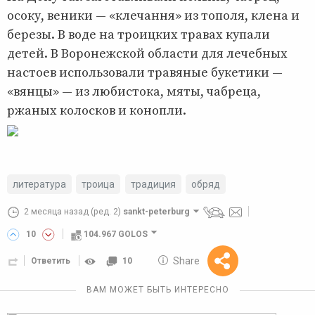
осоку, веники — «клечання» из тополя, клена и
березы. В воде на троицких травах купали
детей. В Воронежской области для лечебных
настоев использовали травяные букетики —
«вянцы» — из любистока, мяты, чабреца,
ржаных колосков и конопли.
литература
троица
традиция
обряд
2 месяца назад
(ред. 2)
sankt-peterburg
10
104.967 GOLOS
10 GOLOS
Share
Ответить
10
Reward
ВАМ МОЖЕТ БЫТЬ ИНТЕРЕСНО