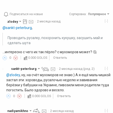
Подписаться на новые
Сортировка
:
Популярное
[-]
zlodey
·
2 месяца назад
@sankt-peterburg
,
Проводить русалку, похоронить кукушку, засушить май и
сделать шута
...интересно с чего их так пёрло? с мухоморов может? 🤔
0
0.000 GOLOS
Ответить
[-]
sankt-peterburg
·
2 месяца назад
(ред. 2)
·
@zlodey
, ну, на счёт мухоморов не знаю:) А я ещё мальчишкой
застал эти: хороводы, русалочью неделю и завивания
берёзки у бабушки на Украине, пивозили меня родители туда
погостить. Было здорово и весело.
0
0.000 GOLOS
Ответить
[-]
nadiyamikhno
·
2 месяца назад