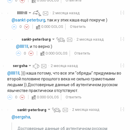
0
0.000 GOLOS
Ответить
[-]
lllll1ll
·
2 месяца назад
·
·
@sankt-peterburg
, так и у этих каша ещё покруче )
0
0.000 GOLOS
Ответить
[-]
sankt-peterburg
·
2 месяца назад
·
·
·
@lllll1ll
, и то верно:)
0
0.000 GOLOS
Ответить
[-]
sergsha
·
2 месяца назад
·
@lllll1ll
, ))) каша потому, что все эти "обряды" придуманы во
второй половине прошлого века не сильно грамотными
людьми )) Достоверные данные об аутентичном русском
язычестве практически отсутствуют.
0
0.000 GOLOS
Ответить
[-]
sankt-peterburg
·
2 месяца назад
·
·
@sergsha
,
Достоверные данные об аутентичном русском