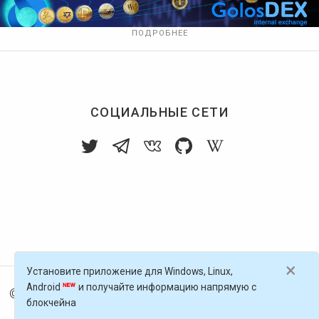
ПОДРОБНЕЕ
СОЦИАЛЬНЫЕ СЕТИ
×
Установите приложение для Windows, Linux,
Android
и получайте информацию напрямую с
© 2016-
2026
Голос Блоги — децентрализованная п
блокчейна
латформа, работающая на блокчейне Golos