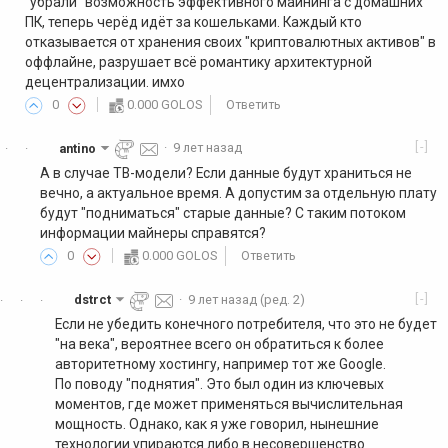
"убрали" возможность эффективного майнинга с домашних
ПК, теперь черёд идёт за кошельками. Каждый кто
отказывается от хранения своих "криптовалютных активов" в
оффлайне, разрушает всё романтику архитектурной
децентрализации. имхо
0
0.000 GOLOS
Ответить
[-]
antino
·
9 лет назад
·
·
А в случае ТВ-модели? Если данные будут храниться не
вечно, а актуальное время. А допустим за отдельную плату
будут "подниматься" старые данные? С таким потоком
информации майнеры справятся?
0
0.000 GOLOS
Ответить
[-]
dstrct
·
9 лет назад
(ред. 2)
·
·
·
Если не убедить конечного потребителя, что это не будет
"на века", вероятнее всего он обратиться к более
авторитетному хостингу, например тот же Google.
По поводу "поднятия". Это был один из ключевых
моментов, где может применяться вычислительная
мощность. Однако, как я уже говорил, нынешние
технологии упираются либо в несовершенство