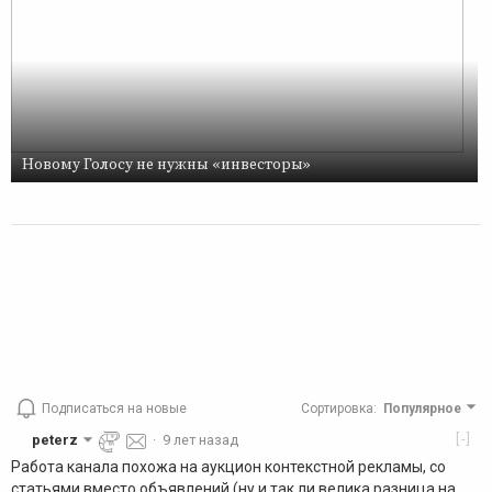
Новому Голосу не нужны «инвесторы»
Подписаться на новые
Сортировка
:
Популярное
[-]
peterz
·
9 лет назад
Работа канала похожа на аукцион контекстной рекламы, со
статьями вместо объявлений (ну и так ли велика разница на