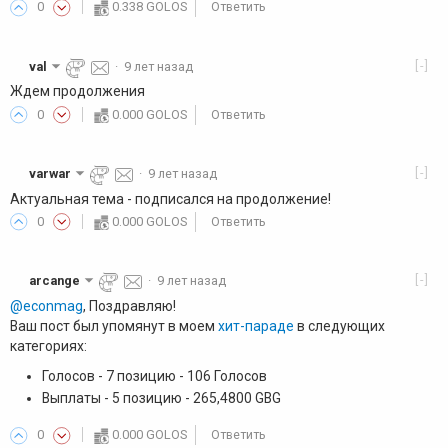
0
0.338 GOLOS
Ответить
[-]
val
·
9 лет назад
Ждем продолжения
0
0.000 GOLOS
Ответить
[-]
varwar
·
9 лет назад
Актуальная тема - подписался на продолжение!
0
0.000 GOLOS
Ответить
[-]
arcange
·
9 лет назад
@econmag
, Поздравляю!
Ваш пост был упомянут в моем
хит-параде
в следующих
категориях:
Голосов - 7 позицию - 106 Голосов
Выплаты - 5 позицию - 265,4800 GBG
0
0.000 GOLOS
Ответить