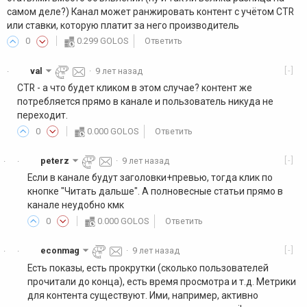
самом деле?) Канал может ранжировать контент с учётом CTR
или ставки, которую платит за него производитель
0
0.299 GOLOS
Ответить
[-]
val
·
9 лет назад
·
CTR - а что будет кликом в этом случае? контент же
потребляется прямо в канале и пользователь никуда не
переходит.
0
0.000 GOLOS
Ответить
[-]
peterz
·
9 лет назад
·
·
Если в канале будут заголовки+превью, тогда клик по
кнопке "Читать дальше". А полновесные статьи прямо в
канале неудобно кмк
0
0.000 GOLOS
Ответить
[-]
econmag
·
9 лет назад
·
·
Есть показы, есть прокрутки (сколько пользователей
прочитали до конца), есть время просмотра и т.д. Метрики
для контента существуют. Ими, например, активно