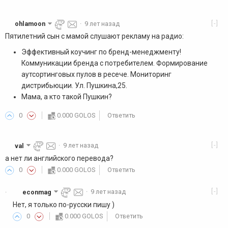
[-]
ohlamoon
·
9 лет назад
Пятилетний сын с мамой слушают рекламу на радио:
Эффективный коучинг по бренд-менеджменту!
Коммуникации бренда с потребителем. Формирование
аутсортинговых пулов в ресече. Мониторинг
дистрибьюции. Ул. Пушкина,25.
Мама, а кто такой Пушкин?
0
0.000 GOLOS
Ответить
[-]
val
·
9 лет назад
а нет ли английского перевода?
0
0.000 GOLOS
Ответить
[-]
econmag
·
9 лет назад
·
Нет, я только по-русски пишу )
0
0.000 GOLOS
Ответить