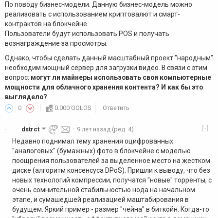
По поводу бизнес-модели. Данную бизнес-модель можно
реализовать с использованием криптовалют и смарт-
контрактов на блокчейне.
Пользователи будут использовать POS и получать
вознаграждение за просмотры.
Однако, чтобы сделать данный масштабный проект "народным"
необходим мощный сервер для загрузки видео. В связи с этим
вопрос:
могут ли майнеры использовать свои компьютерные
мощности для облачного хранения контента? И как бы это
выглядело?
0
0.000 GOLOS
Ответить
[-]
dstrct
·
9 лет назад
(ред. 4)
·
Недавно поднимал тему хранения оцифрованных
"аналоговых" (бумажных) фото в блокчейне с моделью
поощрения пользователей за выделенное место на жестком
диске (алгоритм консенсуса DPoS). Пришли к выводу, что без
новых технологий компрессии, получатся "новые" торренты, с
очень сомнительной стабильностью нода на начальном
этапе, и сумашедшей реализацией маштабирования в
будущем. Яркий пример - размер "чейна" в биткойн. Когда-то