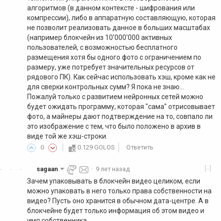
алгоритмов (в данном контексте - шифрования или
компрессии), либо в аппаратную составляющую, которая
не позволит реализовать данное в больших масштабах
(например блокчейн из 10'000'000 активных
пользователей, с возможностью бесплатного
размещения хотя бы одного фото с ограничением по
размеру, уже потребует значительных ресурсов от
рядового ПК). Как сейчас использовать хэш, кроме как не
для сверки контрольных сумм? Я пока не знаю...
Пожалуй только с развитием нейронных сетей можно
будет ожидать программу, которая "сама" отрисовывает
фото, а майнеры дают подтверждение на то, совпало ли
это изображение с тем, что было положено в архив в
виде той же хэш-строки.
0
0.129 GOLOS
Ответить
[-]
sagaan
·
9 лет назад
·
·
·
Зачем упаковывать в блокчейн видео целиком, если
можно упаковать в него только права собственности на
видео? Пусть оно хранится в обычном дата-центре. А в
блокчейне будет только информация об этом видео и
имя собственника.