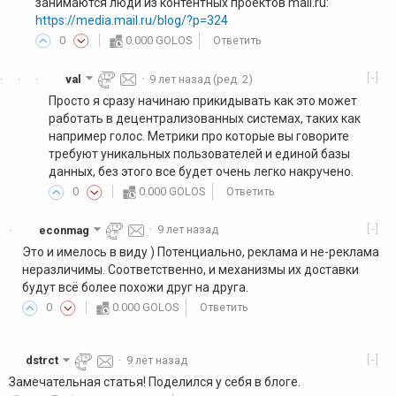
занимаются люди из контентных проектов mail.ru:
https://media.mail.ru/blog/?p=324
0
0.000 GOLOS
Ответить
[-]
val
·
9 лет назад
(ред. 2)
·
·
·
Просто я сразу начинаю прикидывать как это может
работать в децентрализованных системах, таких как
например голос. Метрики про которые вы говорите
требуют уникальных пользователей и единой базы
данных, без этого все будет очень легко накручено.
0
0.000 GOLOS
Ответить
[-]
econmag
·
9 лет назад
·
Это и имелось в виду ) Потенциально, реклама и не-реклама
неразличимы. Соответственно, и механизмы их доставки
будут всё более похожи друг на друга.
0
0.000 GOLOS
Ответить
[-]
dstrct
·
9 лет назад
Замечательная статья! Поделился у себя в блоге.