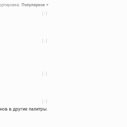
ортировка
:
Популярное
[-]
[-]
[-]
[-]
тонов в другие палитры.