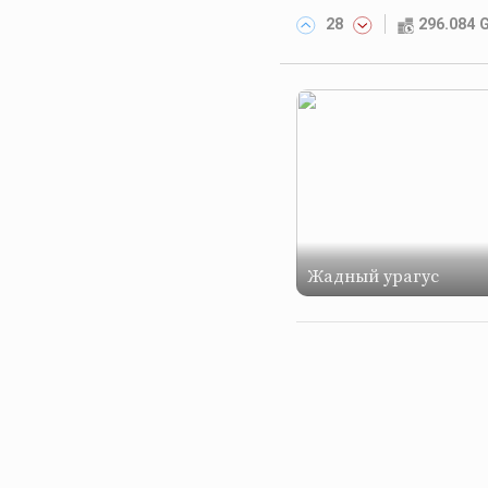
28
296.084
Жадный урагус