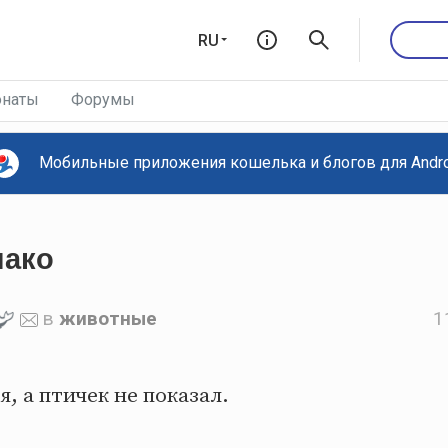
RU
наты
Форумы
Мобильные приложения кошелька и блогов для Androi
нако
в
животные
1
я, а птичек не показал.