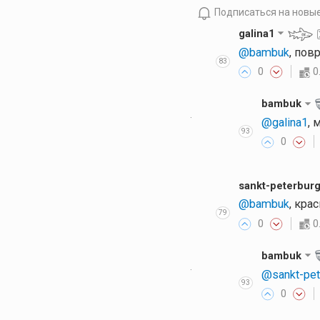
Подписаться на новы
galina1
@bambuk
, пов
83
0
0
bambuk
·
@galina1
, 
93
0
sankt-peterbur
@bambuk
, кра
79
0
0
bambuk
·
@sankt-pet
93
0