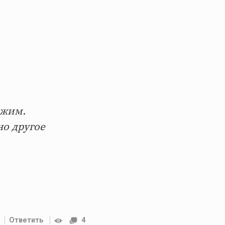
ежим.
но другое
Ответить
4