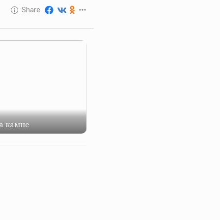
10 GOLOS
Share
Reward
а камне