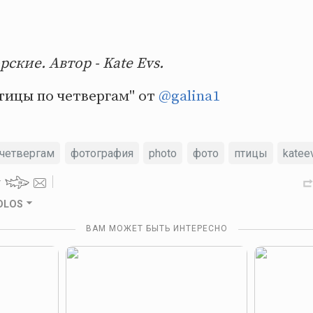
ские. Автор - Kate Evs.
тицы по четвергам" от
@galina1
четвергам
фотография
photo
фото
птицы
katee
GOLOS
ВАМ МОЖЕТ БЫТЬ ИНТЕРЕСНО