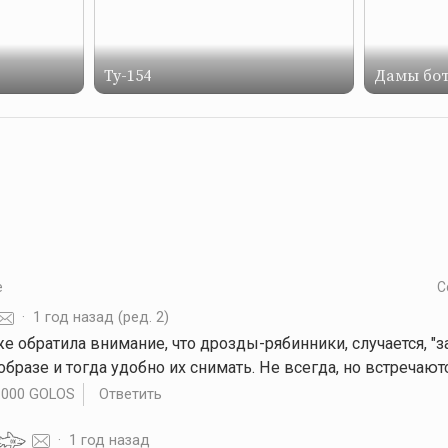
Ту-154
Дамы бот
е
С
·
1 год назад
(ред. 2)
оже обратила внимание, что дрозды-рябинники, случается, "
бразе и тогда удобно их снимать. Не всегда, но встречаютс
.000 GOLOS
Ответить
·
1 год назад