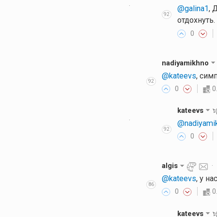
·
@galina1
, 
92
отдохнуть. 
0
nadiyamikhno
@kateevs
, сим
92
0
0
kateevs
·
@nadiyami
92
0
algis
@kateevs
, у н
86
0
0
kateevs