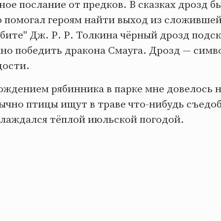
ное послание от предков. В сказках дрозд б
о помогал героям найти выход из сложившей
бите" Дж. Р. Р. Толкина чёрный дрозд подс
жно победить дракона Смауга. Дрозд — симв
дости.
ождением рябинника в парке мне довелось 
ычно птицы ищут в траве что-нибудь съедоб
слаждался тёплой июльской погодой.