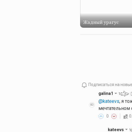
Жадный урагус
Подписаться на новы
galina1
@kateevs
, я т
83
мечтательном о
0
0
kateevs