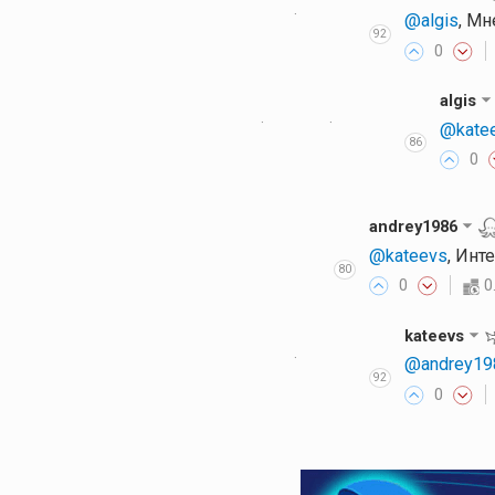
·
@algis
, Мн
92
0
algis
·
·
@kate
86
0
andrey1986
@kateevs
, Инт
80
0
0
kateevs
·
@andrey19
92
0