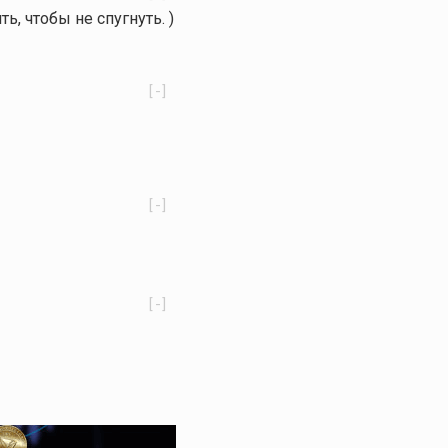
ь, чтобы не спугнуть. )
[-]
[-]
[-]