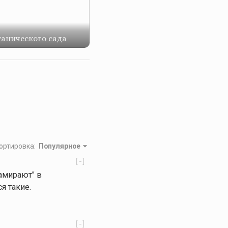
анического сада
ортировка
:
Популярное
[-]
замирают" в
я такие.
[-]