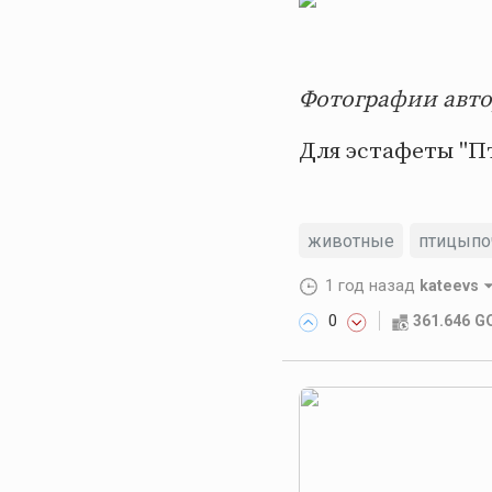
Фотографии автор
Для эстафеты "П
животные
птицыпо
1 год назад
kateevs
0
361.646 