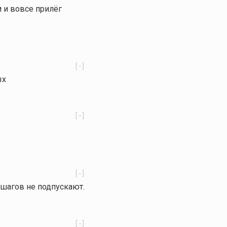
м и вовсе прилёг
[-]
ых
[-]
[-]
 шагов не подпускают.
[-]