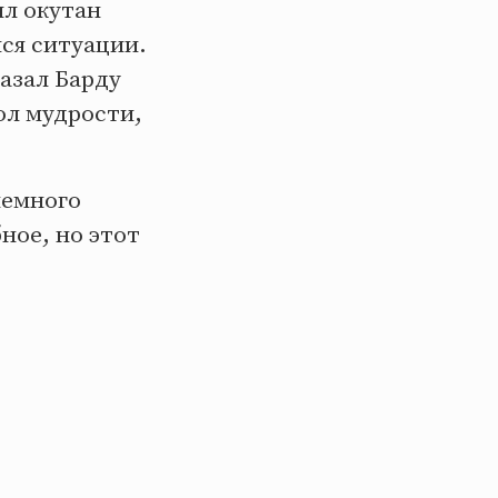
ыл окутан
ся ситуации.
казал Барду
ол мудрости,
немного
ное, но этот