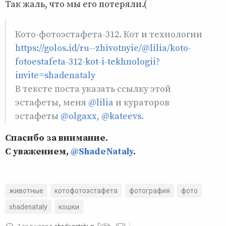
Так жаль, что мы его потеряли.(
Кото-фотоэстафета-312. Кот и технологии
https://golos.id/ru--zhivotnyie/@lilia/koto-
fotoestafeta-312-kot-i-tekhnologii?
invite=shadenataly
В тексте поста указать ссылку этой
эстафеты, меня
@lilia
и кураторов
эстафеты
@olgaxx
,
@kateevs
.
Спасибо за внимание.
С уважением,
@ShadeNataly
.
животные
котофотоэстафета
фотография
фото
shadenataly
кошки