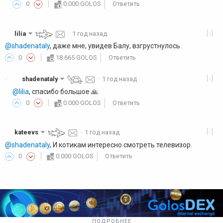
0
0.000 GOLOS
Ответить
[-]
lilia
·
1 год назад
@shadenataly
, даже мне, увидев Балу, взгрустнулось.
0
18.665 GOLOS
Ответить
[-]
shadenataly
·
1 год назад
·
@lilia
, спасибо большое 🙏
0
0.000 GOLOS
Ответить
[-]
kateevs
·
1 год назад
@shadenataly
, И котикам интересно смотреть телевизор.
0
0.000 GOLOS
Ответить
ПОДРОБНЕЕ