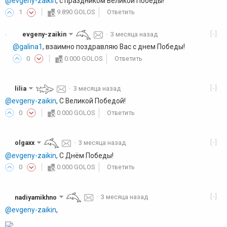
@evgeny-zaikin
, с праздником Великой Победы!
1
9.890 GOLOS
Ответить
[-]
evgeny-zaikin
·
3 месяца назад
·
@galina1
, взаимно поздравляю Вас с днем Победы!
0
0.000 GOLOS
Ответить
[-]
lilia
·
3 месяца назад
@evgeny-zaikin
, С Великой Победой!
0
0.000 GOLOS
Ответить
[-]
olgaxx
·
3 месяца назад
@evgeny-zaikin
, С Днём Победы!
0
0.000 GOLOS
Ответить
[-]
nadiyamikhno
·
3 месяца назад
@evgeny-zaikin
,