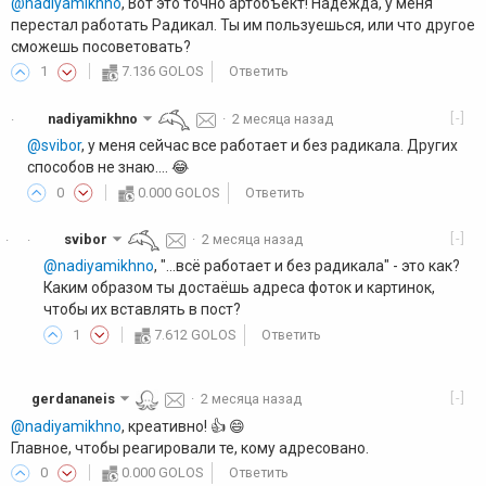
@nadiyamikhno
, Вот это точно артобъект! Надежда, у меня
перестал работать Радикал. Ты им пользуешься, или что другое
сможешь посоветовать?
1
7.136 GOLOS
Ответить
[-]
nadiyamikhno
·
2 месяца назад
·
@svibor
, у меня сейчас все работает и без радикала. Других
способов не знаю.... 😂
0
0.000 GOLOS
Ответить
[-]
svibor
·
2 месяца назад
·
·
@nadiyamikhno
, "...всё работает и без радикала" - это как?
Каким образом ты достаёшь адреса фоток и картинок,
чтобы их вставлять в пост?
1
7.612 GOLOS
Ответить
[-]
gerdananeis
·
2 месяца назад
@nadiyamikhno
, креативно! 👍️ 😄
Главное, чтобы реагировали те, кому адресовано.
0
0.000 GOLOS
Ответить