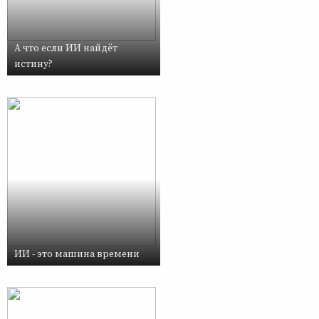
А что если ИИ найдёт
истину?
ИИ - это машина времени