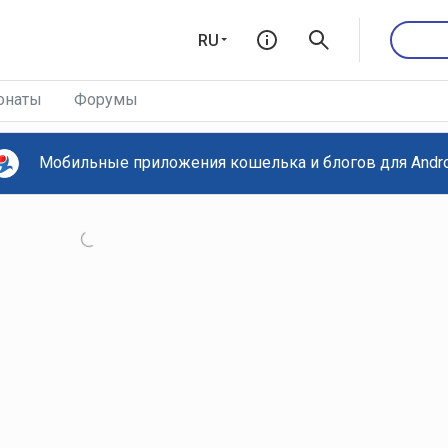
RU
онаты
Форумы
Мобильные приложения кошелька и блогов для Androi