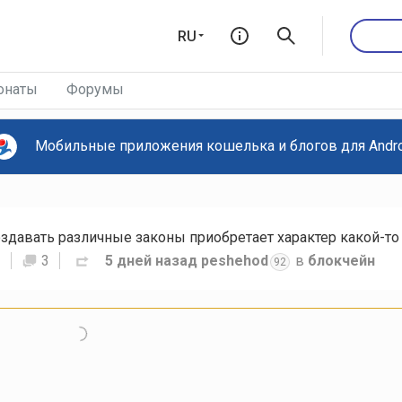
RU
онаты
Форумы
Мобильные приложения кошелька и блогов для Androi
S
3
5 дней назад
peshehod
в
блокчейн
92