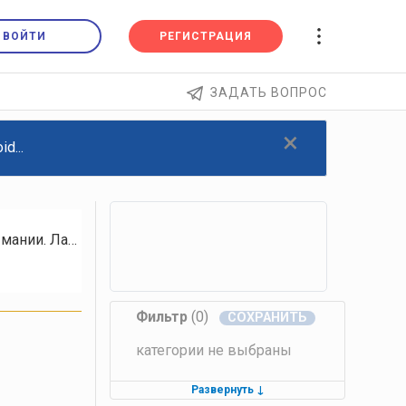
ВОЙТИ
РЕГИСТРАЦИЯ
ЗАДАТЬ ВОПРОС
×
d...
В нашем государстве идея создавать различные законы приобретает характер какой-то мании. Ладно бы только запрещали всё…
Фильтр
(0)
категории не выбраны
Развернуть
↓