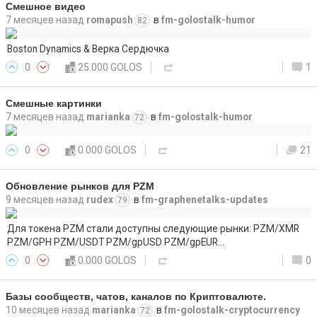
Смешное видео
7 месяцев назад
romapush
в
fm-golostalk-humor
82
Boston Dynamics & Верка Сердючка
0
25.000 GOLOS
1
Смешные картинки
7 месяцев назад
marianka
в
fm-golostalk-humor
72
0
0.000 GOLOS
21
Обновление рынков для PZM
9 месяцев назад
rudex
в
fm-graphenetalks-updates
79
Для токена PZM стали доступны следующие рынки: PZM/XMR
PZM/GPH PZM/USDT PZM/gpUSD PZM/gpEUR…
0
0.000 GOLOS
0
Базы сообществ, чатов, каналов по Криптовалюте.
10 месяцев назад
marianka
в
fm-golostalk-cryptocurrency
72