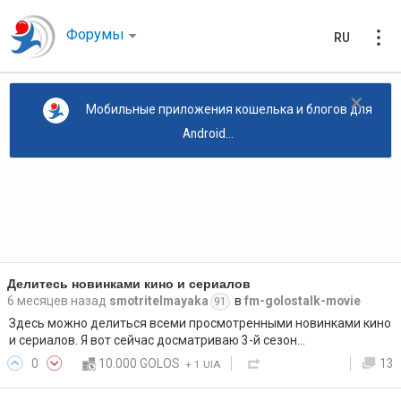
Форумы
RU
×
Мобильные приложения кошелька и блогов для
Android...
Делитесь новинками кино и сериалов
6 месяцев назад
smotritelmayaka
в
fm-golostalk-movie
91
Здесь можно делиться всеми просмотренными новинками кино
и сериалов. Я вот сейчас досматриваю 3-й сезон…
0
10.000 GOLOS
13
+
1 UIA