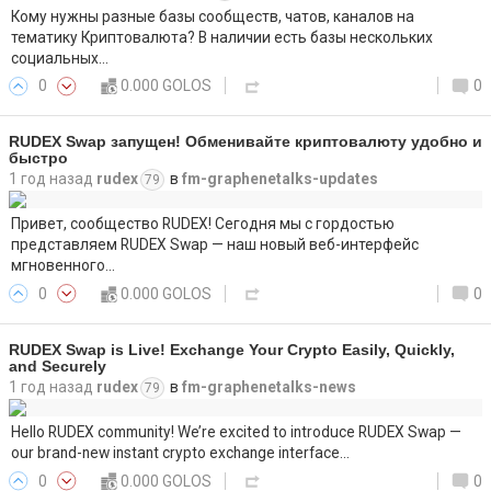
Кому нужны разные базы сообществ, чатов, каналов на
тематику Криптовалюта? В наличии есть базы нескольких
социальных…
0
0.000 GOLOS
0
RUDEX Swap запущен! Обменивайте криптовалюту удобно и
быстро
1 год назад
rudex
в
fm-graphenetalks-updates
79
Привет, сообщество RUDEX! Сегодня мы с гордостью
представляем RUDEX Swap — наш новый веб-интерфейс
мгновенного…
0
0.000 GOLOS
0
RUDEX Swap is Live! Exchange Your Crypto Easily, Quickly,
and Securely
1 год назад
rudex
в
fm-graphenetalks-news
79
Hello RUDEX community! We’re excited to introduce RUDEX Swap —
our brand-new instant crypto exchange interface…
0
0.000 GOLOS
0