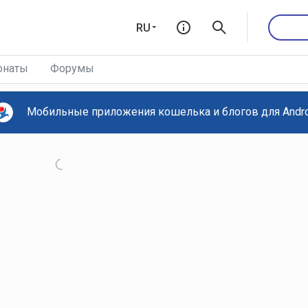
RU
онаты
Форумы
Мобильные приложения кошелька и блогов для Androi