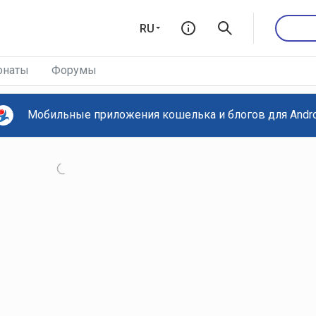
RU
онаты
Форумы
Мобильные приложения кошелька и блогов для Androi