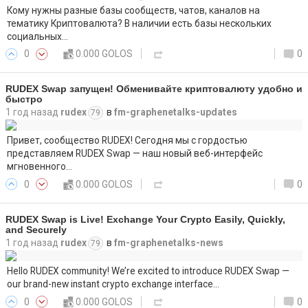
Кому нужны разные базы сообществ, чатов, каналов на
тематику Криптовалюта? В наличии есть базы нескольких
социальных…
0
0.000 GOLOS
0
RUDEX Swap запущен! Обменивайте криптовалюту удобно и
быстро
1 год назад
rudex
в
fm-graphenetalks-updates
79
Привет, сообщество RUDEX! Сегодня мы с гордостью
представляем RUDEX Swap — наш новый веб-интерфейс
мгновенного…
0
0.000 GOLOS
0
RUDEX Swap is Live! Exchange Your Crypto Easily, Quickly,
and Securely
1 год назад
rudex
в
fm-graphenetalks-news
79
Hello RUDEX community! We’re excited to introduce RUDEX Swap —
our brand-new instant crypto exchange interface…
0
0.000 GOLOS
0