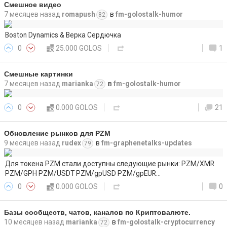
Смешное видео
7 месяцев назад
romapush
в
fm-golostalk-humor
82
Boston Dynamics & Верка Сердючка
0
25.000 GOLOS
1
Смешные картинки
7 месяцев назад
marianka
в
fm-golostalk-humor
72
0
0.000 GOLOS
21
Обновление рынков для PZM
9 месяцев назад
rudex
в
fm-graphenetalks-updates
79
Для токена PZM стали доступны следующие рынки: PZM/XMR
PZM/GPH PZM/USDT PZM/gpUSD PZM/gpEUR…
0
0.000 GOLOS
0
Базы сообществ, чатов, каналов по Криптовалюте.
10 месяцев назад
marianka
в
fm-golostalk-cryptocurrency
72