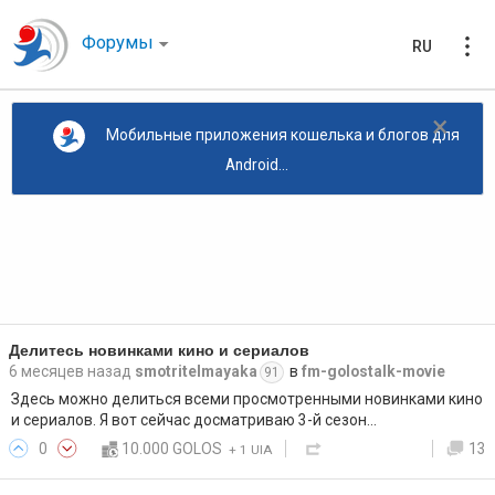
Форумы
RU
×
Мобильные приложения кошелька и блогов для
Android...
Делитесь новинками кино и сериалов
6 месяцев назад
smotritelmayaka
в
fm-golostalk-movie
91
Здесь можно делиться всеми просмотренными новинками кино
и сериалов. Я вот сейчас досматриваю 3-й сезон…
0
10.000 GOLOS
13
+
1 UIA