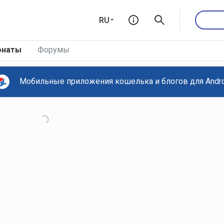
RU
онаты
Форумы
Мобильные приложения кошелька и блогов для Androi