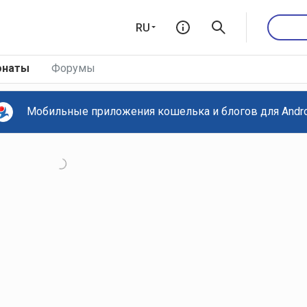
RU
онаты
Форумы
Мобильные приложения кошелька и блогов для Androi