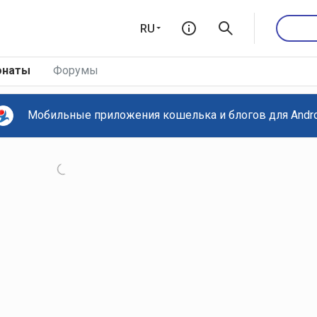
RU
онаты
Форумы
Мобильные приложения кошелька и блогов для Androi