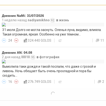
Дневник NaMi: 31/07/2026
1 неделю назад
nadiyamikhno
в
жизнь
92
31 июля Долго не могла заснуть. Оленья луна, видимо, влияла.
Такая огромная, яркая. Особенно на уже тёмном…
24
324.440 GOLOS
11
Дневник AN: 04.08
2 дня назад
lllll1ll
в
фотография
95
Вымолила таки дождя и такой послали, что даже с грозой и
ливень. Ночь обещает быть очень прохладной и пора бы
сходить…
16
276.749 GOLOS
2