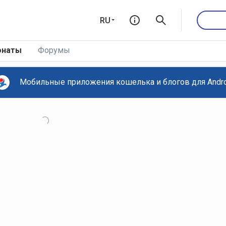
RU
онаты
Форумы
Мобильные приложения кошелька и блогов для Androi