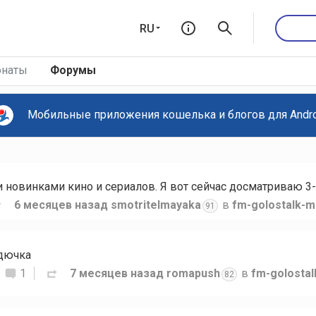
RU
наты
Форумы
Мобильные приложения кошелька и блогов для Androi
новинками кино и сериалов. Я вот сейчас досматриваю 3-
6 месяцев назад
smotritelmayaka
в
fm-golostalk-m
91
рдючка
1
7 месяцев назад
romapush
в
fm-golosta
82