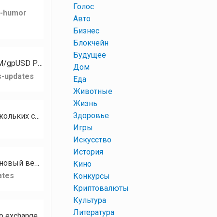
+
Голос
k-humor
+
Авто
+
Бизнес
+
Блокчейн
+
Будущее
Для токена PZM стали доступны следующие рынки: PZM/XMR PZM/GPH PZM/USDT PZM/gpUSD PZM/gpEUR…
+
Дом
s-updates
+
Еда
+
Животные
+
Жизнь
+
Здоровье
Кому нужны разные базы сообществ, чатов, каналов на тематику Криптовалюта? В наличии есть базы нескольких социальных…
+
Игры
+
Искусство
+
История
Привет, сообщество RUDEX! Сегодня мы с гордостью представляем RUDEX Swap — наш новый веб-интерфейс мгновенного…
+
Кино
ates
+
Конкурсы
+
Криптовалюты
+
Культура
+
Литература
Hello RUDEX community! We’re excited to introduce RUDEX Swap — our brand-new instant crypto exchange interface…