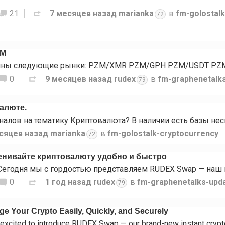
21
7 месяцев назад
marianka
в
fm-golostal
72
ZM
0
9 месяцев назад
rudex
в
fm-graphenetalk
79
валюте.
сяцев назад
marianka
в
fm-golostalk-cryptocurrency
72
нивайте криптовалюту удобно и быстро
0
1 год назад
rudex
в
fm-graphenetalks-upd
79
 Your Crypto Easily, Quickly, and Securely