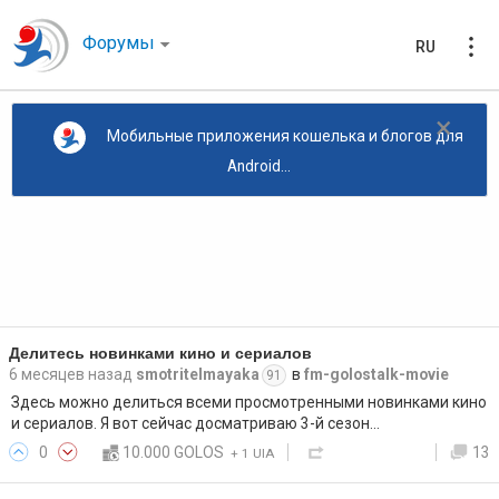
Форумы
RU
×
Мобильные приложения кошелька и блогов для
Android...
Делитесь новинками кино и сериалов
6 месяцев назад
smotritelmayaka
в
fm-golostalk-movie
91
Здесь можно делиться всеми просмотренными новинками кино
и сериалов. Я вот сейчас досматриваю 3-й сезон…
0
10.000 GOLOS
13
+
1 UIA