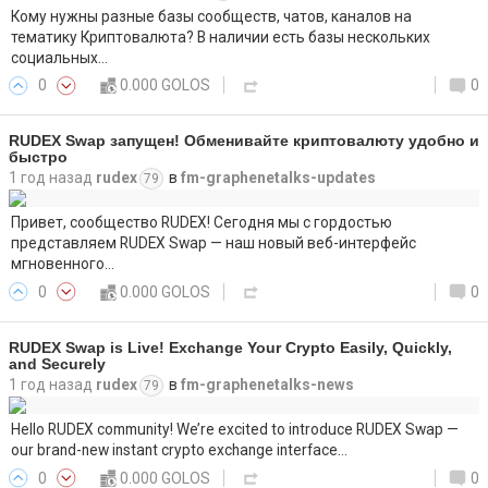
Кому нужны разные базы сообществ, чатов, каналов на
тематику Криптовалюта? В наличии есть базы нескольких
социальных…
0
0.000 GOLOS
0
RUDEX Swap запущен! Обменивайте криптовалюту удобно и
быстро
1 год назад
rudex
в
fm-graphenetalks-updates
79
Привет, сообщество RUDEX! Сегодня мы с гордостью
представляем RUDEX Swap — наш новый веб-интерфейс
мгновенного…
0
0.000 GOLOS
0
RUDEX Swap is Live! Exchange Your Crypto Easily, Quickly,
and Securely
1 год назад
rudex
в
fm-graphenetalks-news
79
Hello RUDEX community! We’re excited to introduce RUDEX Swap —
our brand-new instant crypto exchange interface…
0
0.000 GOLOS
0