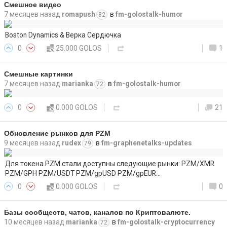
Смешное видео
7 месяцев назад
romapush
в
fm-golostalk-humor
82
Boston Dynamics & Верка Сердючка
0
25.000 GOLOS
1
Смешные картинки
7 месяцев назад
marianka
в
fm-golostalk-humor
72
0
0.000 GOLOS
21
Обновление рынков для PZM
9 месяцев назад
rudex
в
fm-graphenetalks-updates
79
Для токена PZM стали доступны следующие рынки: PZM/XMR
PZM/GPH PZM/USDT PZM/gpUSD PZM/gpEUR…
0
0.000 GOLOS
0
Базы сообществ, чатов, каналов по Криптовалюте.
10 месяцев назад
marianka
в
fm-golostalk-cryptocurrency
72