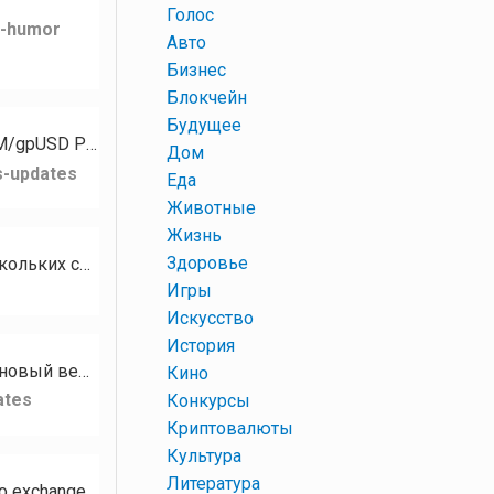
+
Голос
k-humor
+
Авто
+
Бизнес
+
Блокчейн
+
Будущее
Для токена PZM стали доступны следующие рынки: PZM/XMR PZM/GPH PZM/USDT PZM/gpUSD PZM/gpEUR…
+
Дом
s-updates
+
Еда
+
Животные
+
Жизнь
+
Здоровье
Кому нужны разные базы сообществ, чатов, каналов на тематику Криптовалюта? В наличии есть базы нескольких социальных…
+
Игры
+
Искусство
+
История
Привет, сообщество RUDEX! Сегодня мы с гордостью представляем RUDEX Swap — наш новый веб-интерфейс мгновенного…
+
Кино
ates
+
Конкурсы
+
Криптовалюты
+
Культура
+
Литература
Hello RUDEX community! We’re excited to introduce RUDEX Swap — our brand-new instant crypto exchange interface…