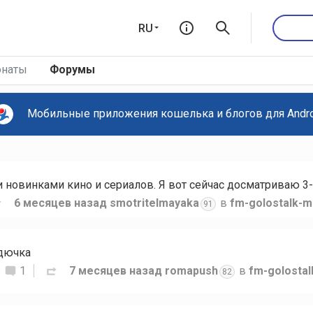
RU
наты
Форумы
Мобильные приложения кошелька и блогов для Androi
новинками кино и сериалов. Я вот сейчас досматриваю 3-
6 месяцев назад
smotritelmayaka
в
fm-golostalk-m
91
рдючка
1
7 месяцев назад
romapush
в
fm-golosta
82