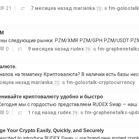
21
7 месяцев назад
marianka
в
fm-golostal
72
ZM
0
9 месяцев назад
rudex
в
fm-graphenetalk
79
валюте.
сяцев назад
marianka
в
fm-golostalk-cryptocurrency
72
нивайте криптовалюту удобно и быстро
0
1 год назад
rudex
в
fm-graphenetalks-upd
79
 Your Crypto Easily, Quickly, and Securely