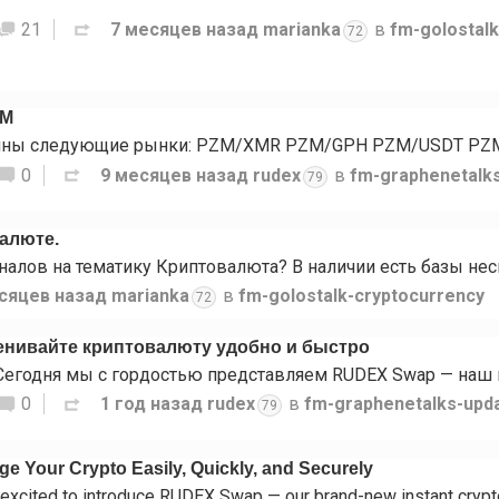
21
7 месяцев назад
marianka
в
fm-golostal
72
ZM
0
9 месяцев назад
rudex
в
fm-graphenetalk
79
валюте.
сяцев назад
marianka
в
fm-golostalk-cryptocurrency
72
нивайте криптовалюту удобно и быстро
0
1 год назад
rudex
в
fm-graphenetalks-upd
79
 Your Crypto Easily, Quickly, and Securely