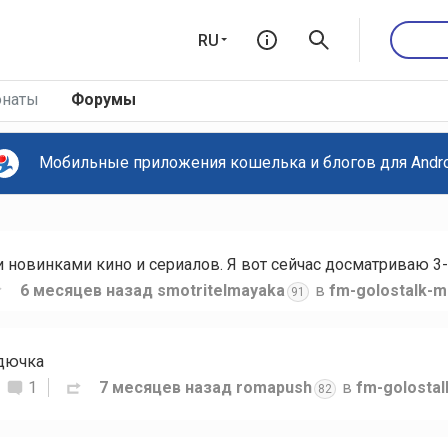
RU
наты
Форумы
Мобильные приложения кошелька и блогов для Androi
новинками кино и сериалов. Я вот сейчас досматриваю 3-
6 месяцев назад
smotritelmayaka
в
fm-golostalk-m
91
рдючка
1
7 месяцев назад
romapush
в
fm-golosta
82