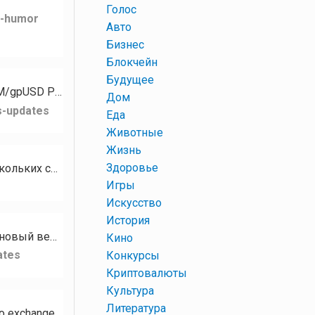
+
Голос
k-humor
+
Авто
+
Бизнес
+
Блокчейн
+
Будущее
Для токена PZM стали доступны следующие рынки: PZM/XMR PZM/GPH PZM/USDT PZM/gpUSD PZM/gpEUR…
+
Дом
s-updates
+
Еда
+
Животные
+
Жизнь
+
Здоровье
Кому нужны разные базы сообществ, чатов, каналов на тематику Криптовалюта? В наличии есть базы нескольких социальных…
+
Игры
+
Искусство
+
История
Привет, сообщество RUDEX! Сегодня мы с гордостью представляем RUDEX Swap — наш новый веб-интерфейс мгновенного…
+
Кино
ates
+
Конкурсы
+
Криптовалюты
+
Культура
+
Литература
Hello RUDEX community! We’re excited to introduce RUDEX Swap — our brand-new instant crypto exchange interface…