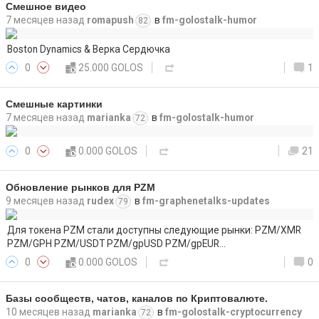
Смешное видео
7 месяцев назад
romapush
в
fm-golostalk-humor
82
Boston Dynamics & Верка Сердючка
0
25.000 GOLOS
1
Смешные картинки
7 месяцев назад
marianka
в
fm-golostalk-humor
72
0
0.000 GOLOS
21
Обновление рынков для PZM
9 месяцев назад
rudex
в
fm-graphenetalks-updates
79
Для токена PZM стали доступны следующие рынки: PZM/XMR
PZM/GPH PZM/USDT PZM/gpUSD PZM/gpEUR…
0
0.000 GOLOS
0
Базы сообществ, чатов, каналов по Криптовалюте.
10 месяцев назад
marianka
в
fm-golostalk-cryptocurrency
72