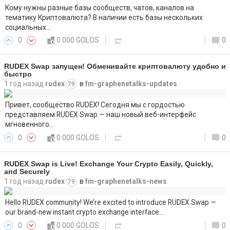
Кому нужны разные базы сообществ, чатов, каналов на
тематику Криптовалюта? В наличии есть базы нескольких
социальных…
0
0.000 GOLOS
0
RUDEX Swap запущен! Обменивайте криптовалюту удобно и
быстро
1 год назад
rudex
в
fm-graphenetalks-updates
79
Привет, сообщество RUDEX! Сегодня мы с гордостью
представляем RUDEX Swap — наш новый веб-интерфейс
мгновенного…
0
0.000 GOLOS
0
RUDEX Swap is Live! Exchange Your Crypto Easily, Quickly,
and Securely
1 год назад
rudex
в
fm-graphenetalks-news
79
Hello RUDEX community! We’re excited to introduce RUDEX Swap —
our brand-new instant crypto exchange interface…
0
0.000 GOLOS
0